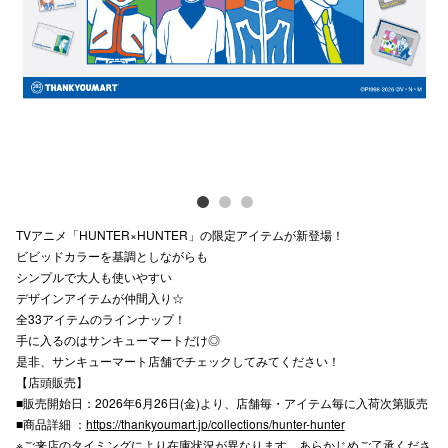
Previous
Next
電話でお
公式SNS
企業情報
お問い合わせ
TVアニメ「HUNTER×HUNTER」の限定アイテムが新登場！
プライバシー
ビビッドカラーを基調としながらも
シンプルで大人も使いやすい
利用規約
デザインアイテムが仲間入り☆
全33アイテムのラインナップ！
ソーシャルメ
手に入るのはサンキューマートだけ◎
是非、サンキューマート店舗でチェックしてみてください！
【店頭販売】
■販売開始日：2026年6月26日(金)より、店舗毎・アイテム毎に入荷次第販売
■商品詳細 ：
https://thankyoumart.jp/collections/hunter-hunter
秋田オ
※ご来店のタイミングにより在庫状況が異なります。あらかじめご了承くださ