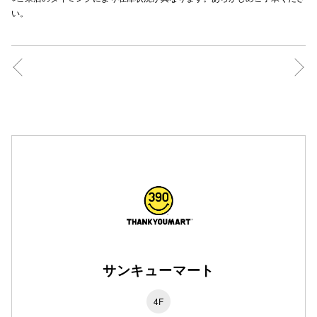
い。
高崎オ
新百合丘
三宮オ
キャナルシ
那覇オ
横浜ビ
サンキューマート
4F