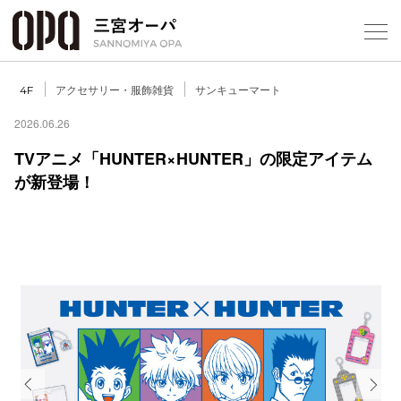
Foreign Customers
Select Language
▼
アクセサリー・服飾雑貨
サンキューマート
4F
2026.06.26
TVアニメ「HUNTER×HUNTER」の限定アイテム
フロアガ
が新登場！
ショップ
レストラ
施設案内
アクセス
スタッフ