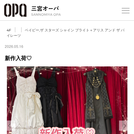
Foreign Customers
Select Language
▼
ベイビー,ザ スターズ シャイン ブライト＋アリス アンド ザ パ
4F
イレーツ
2026.05.16
フロアガ
新作入荷♡
ショップ
レストラ
施設案内
アクセス
スタッフ
Previous
Next