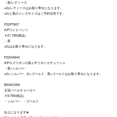
・黒/レディース
※白/レディースはお取り寄せになります。
高崎オ
※白と黒のメンズサイズはご予約完売です。
新百合丘
P22PT607
三宮オ
A/Pワイドパンツ
￥21,780(税込)
キャナルシ
・黒
※白はお取り寄せになります。
那覇オ
P22HA943
A/Pロゴリボンの真ん中リボンカチューシャ
・黒×シルバー
※白×シルバー、白×ゴールド、黒×ゴールドはお取り寄せになります。
B50AC069
王冠パールチョーカー
横浜ビ
￥9,790(税込)
・シルバー ・ゴールド
以上になります💫