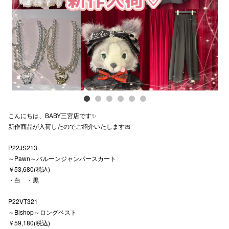
電話でお
公式SNS
企業情報
お問い合わせ
こんにちは、BABY三宮店です✨
新作商品が入荷したのでご紹介いたします🎀
プライバシー
P22JS213
利用規約
～Pawn～バルーンジャンパースカート
ソーシャルメ
￥53,680(税込)
・白 ・黒
P22VT321
～Bishop～ロングベスト
￥59,180(税込)
秋田オ