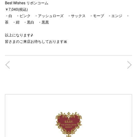
Best Wishes リボンコーム
￥7,040(税込)
高崎オ
・白 ・ピンク ・アッシュローズ ・サックス ・モーブ ・エンジ ・
茶 ・紺 ・黒白 ・黒黒
新百合丘
三宮オ
以上になります♪
皆さまのご来店お待ちしております🎀
キャナルシ
那覇オ
横浜ビ