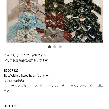
電話でお
公式SNS
企業情報
お問い合わせ
こんにちは、BABY三宮店です✨
ゲリラ販売商品のお知らせです💓
プライバシー
B50OP325
利用規約
Best Wishes Sweetheart ワンピース
ソーシャルメ
￥33,880(税込)
・白×サックス衿 ・白×紺衿 ・ピンク×白衿 ・ラベンダー×白衿 ・黒×
白衿
B50HA715
秋田オ