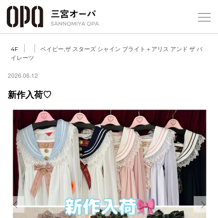
Foreign Customers
Select Language
▼
ベイビー,ザ スターズ シャイン ブライト＋アリス アンド ザ パ
4F
イレーツ
2026.06.12
フロアガ
新作入荷♡
ショップ
レストラ
施設案内
アクセス
スタッフ
Previous
Next