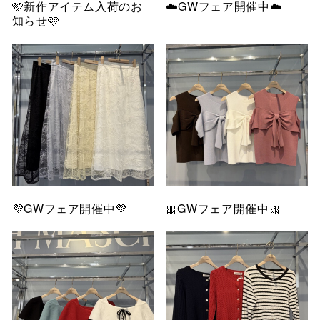
🩷新作アイテム入荷のお
☁️GWフェア開催中☁️
知らせ🩷
💜GWフェア開催中💜
🎀GWフェア開催中🎀