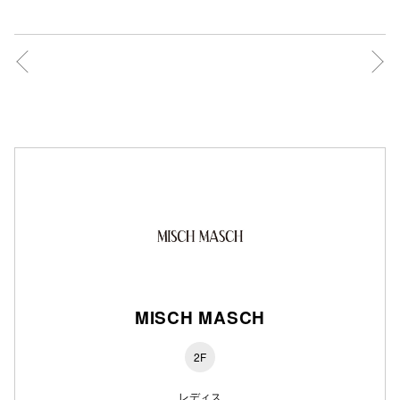
秋田オ
高崎オ
新百合丘
三宮オ
キャナルシ
那覇オ
MISCH MASCH
横浜ビ
2F
レディス