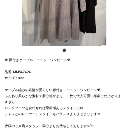
スタッフ
電話でお
公式SNS
💙 襟付きケーブルミニニットワンピース💙
企業情報
品番: MM547424
お問い合わせ
サイズ：free
プライバシー
ケーブル編みの表情が愛らしい襟付きミニニットワンピース💖
利用規約
ふんわり柔らかな素材で着心地がよく、一枚で大人可愛い印象に仕上がりま
すきら✨
ソーシャルメ
ロングブーツを合わせれば季節感あるスタイルに❄️
シャツとのレイヤードスタイルもバランスよくまとまります☺️
皆様のご来店スタッフ一同心よりお待ちしております🥳💘