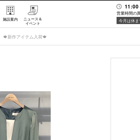
11:00
営業時間の
ニュース＆
施設案内
今月は休ま
イベント
🍁新作アイテム入荷🍁