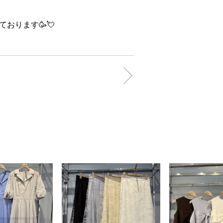
おります🥳💘