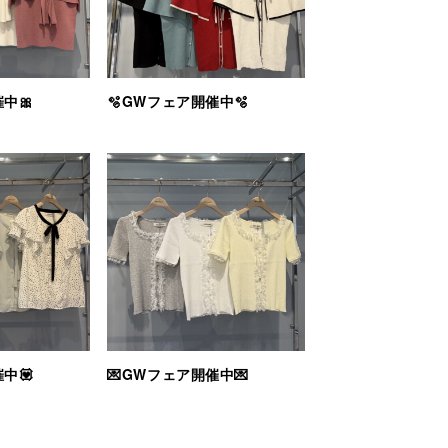
中🎀
🫧GWフェア開催中🫧
中💟
💌GWフェア開催中💌