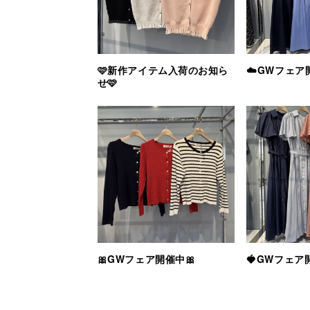
🩷新作アイテム入荷のお知ら
☁️GWフェア
せ🩷
🎀GWフェア開催中🎀
🍓GWフェア