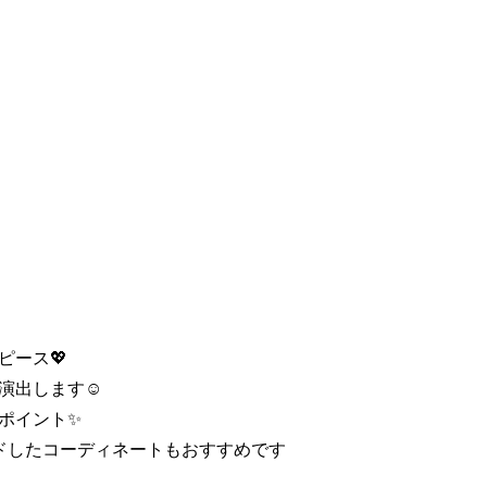
ピース💖
演出します☺️
ポイント✨
ドしたコーディネートもおすすめです