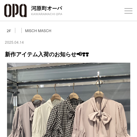
Foreign Customers
Select Language
▼
MISCH MASCH
2F
2025.04.14
新作アイテム入荷のお知らせ📢❣️❣️
フロアガ
ショップ
レストラ
施設案内
アクセス