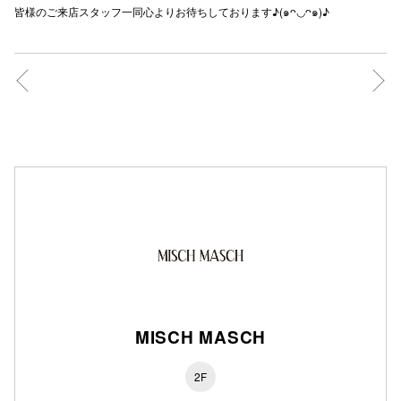
皆様のご来店スタッフ一同心よりお待ちしております♪(๑ᴖ◡ᴖ๑)♪
秋田オ
高崎オ
新百合丘
三宮オ
キャナルシ
那覇オ
MISCH MASCH
横浜ビ
2F