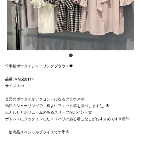
スタッフ
電話でお
公式SNS
🤍半袖ボウタイシャーリングブラウス🖤
企業情報
品番: MM528114
お問い合わせ
サイズ:free
プライバシー
首元のボウタイがアクセントになるブラウス🩷❕
利用規約
袖口のシャーリングで、程よいフィット感を演出します^_−🌟
ふんわりとボリュームのあるスリーブがポイント🧚
ソーシャルメ
ボトムスにタックインしたメリハリのある着こなしがおすすめです🫶🏻💘
一部商品スペシャルプライスです💐💭