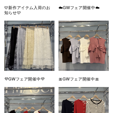
🩷新作アイテム入荷のお
☁️GWフェア開催中☁️
知らせ🩷
💜GWフェア開催中💜
🎀GWフェア開催中🎀