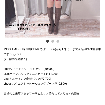
スタッフ
電話でお
公式SNS
MISCH MISCH河原町OPA店では15日(金)から17日(日)まで全品20%off開催中
企業情報
です^> ·̫ <^⭐️♩
(※一部商品対象外)
お問い合わせ
プライバシー
tops:ツイードニットジャケット(¥9.900)
skirt:ボックスタックミニスカート(¥11.000)
利用規約
bag:キルティング巾着バッグ(¥7.700)
shoes:スクエアトゥヒールロングブーツ(¥10.800)
ソーシャルメ
皆様のご来店スタッフ一同心よりお待ちしております👼🏻🎀