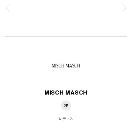
秋田オ
高崎オ
新百合丘
三宮オ
キャナルシ
那覇オ
MISCH MASCH
2F
横浜ビ
レディス