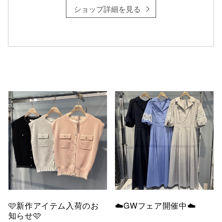
ショップ詳細を見る
仙台フォ
🩷新作アイテム入荷のお
☁️GWフェア開催中☁️
知らせ🩷