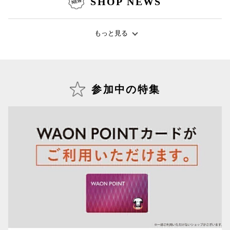
SHOP NEWS
秋田オ
もっと見る
高崎オ
新百合丘
三宮オ
参加中の特集
キャナルシ
那覇オ
横浜ビ