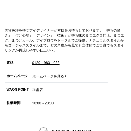
スタッフ
電話でお
美容免許を持つアイデザイナーが皆様をお待ちしております。「持ちの良
さ」「付け心地」「デザイン」「技術」が持ち味のまつエク専門店。まつエ
公式SNS
ク、まつげカール、アイブロウをトータルでご提供。ナチュラルスタイルか
らゴージャススタイルまで、どの角度から見ても立体的でご自身でもスタイ
リングが再現しやすい仕上りへ。
電話
0120－983－033
企業情報
お問い合わせ
ホームページ
ホームページを見る
プライバシー
WAON POINT
加盟店
利用規約
営業時間
10:00～20:00
ソーシャルメ