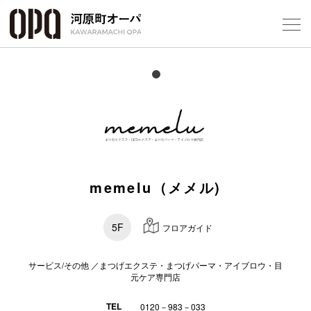
Foreign Customers
Select Language
▼
フロアガ
memelu（メメル)
ショップ
レストラ
5F
フロアガイド
施設案内
サービス/その他 ／まつげエクステ・まつげパーマ・アイブロウ・目
元ケア専門店
アクセス
TEL
0120－983－033