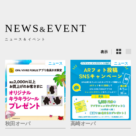
新百合丘
三宮オ
NEWS
EVENT
&
キャナルシ
ニュース＆イベント
那覇オ
表示
ニュース
ニュース
横浜ビ
秋田オーパ
高崎オーパ