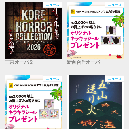
仙台フォ
ニュース
ニュース
三宮オーパ２
新百合丘オーパ
ニュース
ニュース