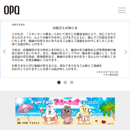
Foreign Customers
Select Language
▼
アクセス一覧
企業情報
お問い合わせ
Previous
Next
プライバシー
利用規約
ソーシャルメ
秋田オ
高崎オ