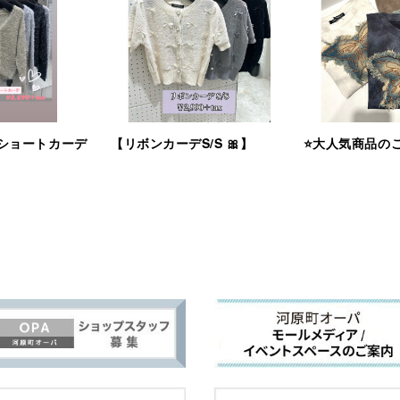
ショートカーデ
【リボンカーデS/S 🎀】
⭐️大人気商品のご