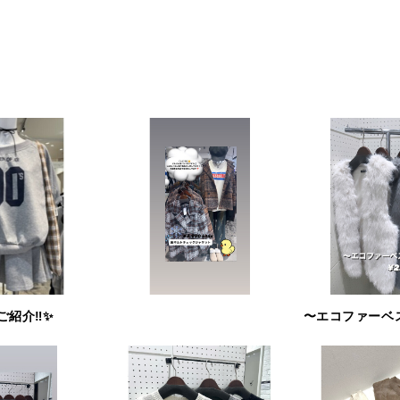
紹介‼️✨
〜エコファーベ