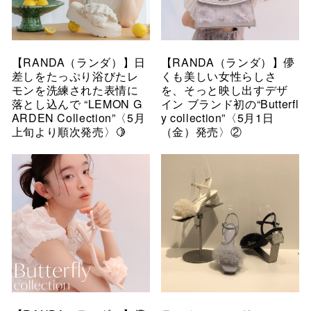
【RANDA（ランダ）】日
【RANDA（ランダ）】儚
差しをたっぷり浴びたレ
くも美しい女性らしさ
モンを洗練された表情に
を、そっと映し出すデザ
落とし込んで “LEMON G
イン ブランド初の“Butterfl
ARDEN Collection”〈5月
y collection”〈5月1日
上旬より順次発売〉🍋
（金）発売〉②