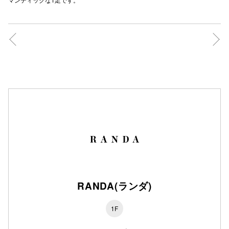
仙台フォ
RANDA(ランダ)
1F