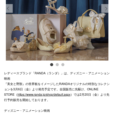
スタッフ
Previous
Next
電話でお
公式SNS
企業情報
お問い合わせ
レディースブランド「RANDA（ランダ）」は、ディズニー・アニメーション
プライバシー
映画
利用規約
『美女と野獣』の世界観をイメージしたRANDAオリジナルの特別なコレクシ
ョンを3月6日（金）より発売予定です。全国販売に先駆け、ONLINE
ソーシャルメ
STORE（
https://www.randa.jp/shop/default.aspx
）では2月20日（金）より先
行予約販売を開始しております。
ディズニー・アニメーション映画