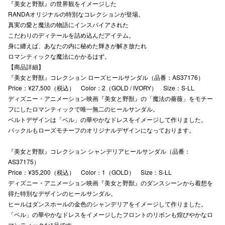
『美女と野獣』の世界観をイメージした
RANDAオリジナルの特別なコレクションが登場。
秋田オ
真実の愛と魔法の物語にインスパイアされた
高崎オ
こだわりのディテールを詰め込んだアイテム。
身に纏えば、あなたの内に秘めた輝きが解き放たれ
新百合丘
ロマンティックな魔法にかかるはず。
【商品詳細】
三宮オ
『美女と野獣』コレクション ローズヒールサンダル（品番：AS37176）
Price：¥27,500（税込） Color：2（GOLD / IVORY） Size：S-LL
キャナルシ
ディズニー・アニメーション映画『美女と野獣』の「魔法の薔薇」をモチー
フにしたロマンティックで唯一無二のヒールサンダル。
那覇オ
ベルトデザインは「ベル」の華やかなドレスをイメージして作りました。
バックルもローズモチーフのオリジナルデザインになっております。
『美女と野獣』コレクション シャンデリアヒールサンダル（品番：
AS37175）
Price：¥35,200（税込） Color：1（GOLD） Size：S-LL
ディズニー・アニメーション映画『美女と野獣』のダンスシーンから着想を
横浜ビ
得た特別なデザインのヒールサンダル。
ヒールはダンスホールの金色のシャンデリアをイメージして作りました。
「ベル」の華やかなドレスをイメージしたフロントのリボンも煌びやかなロ
マンティックな1足です。