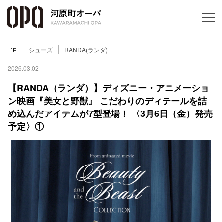
Foreign Customers
Select Language
▼
シューズ
RANDA(ランダ)
1F
2026.03.02
【RANDA（ランダ）】ディズニー・アニメーショ
ン映画『美女と野獣』 こだわりのディテールを詰
フロアガ
め込んだアイテムが7型登場！ 〈3月6日（金）発売
予定〉①
ショップ
レストラ
施設案内
アクセス