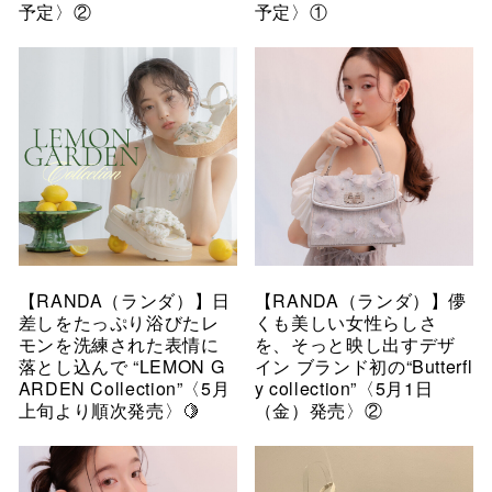
予定〉②
予定〉①
【RANDA（ランダ）】日
【RANDA（ランダ）】儚
差しをたっぷり浴びたレ
くも美しい女性らしさ
モンを洗練された表情に
を、そっと映し出すデザ
落とし込んで “LEMON G
イン ブランド初の“Butterfl
ARDEN Collection”〈5月
y collection”〈5月1日
上旬より順次発売〉🍋
（金）発売〉②