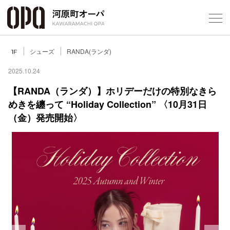
Foreign Customers
Select Language
▼
シューズ
RANDA(ランダ)
1F
2025.10.24
【RANDA（ランダ）】ホリデーだけの特別なきら
めきを纏って “Holiday Collection” 〈10月31日
フロアガ
（金）発売開始〉
ショップ
レストラ
施設案内
アクセス