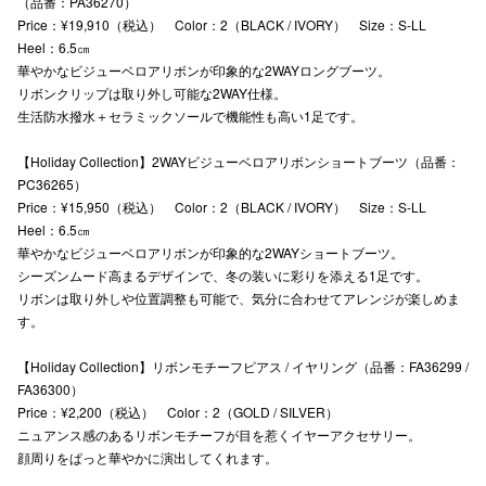
（品番：PA36270）
Price：¥19,910（税込） Color：2（BLACK / IVORY） Size：S-LL
秋田オ
Heel：6.5㎝
華やかなビジューベロアリボンが印象的な2WAYロングブーツ。
高崎オ
リボンクリップは取り外し可能な2WAY仕様。
新百合丘
生活防水撥水＋セラミックソールで機能性も高い1足です。
三宮オ
【Holiday Collection】2WAYビジューベロアリボンショートブーツ（品番：
PC36265）
キャナルシ
Price：¥15,950（税込） Color：2（BLACK / IVORY） Size：S-LL
Heel：6.5㎝
那覇オ
華やかなビジューベロアリボンが印象的な2WAYショートブーツ。
シーズンムード高まるデザインで、冬の装いに彩りを添える1足です。
リボンは取り外しや位置調整も可能で、気分に合わせてアレンジが楽しめま
す。
【Holiday Collection】リボンモチーフピアス / イヤリング（品番：FA36299 /
FA36300）
Price：¥2,200（税込） Color：2（GOLD / SILVER）
横浜ビ
ニュアンス感のあるリボンモチーフが目を惹くイヤーアクセサリー。
顔周りをぱっと華やかに演出してくれます。