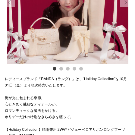
スタッフ
Previous
Next
電話でお
公式SNS
企業情報
お問い合わせ
レディースブランド「RANDA（ランダ）」は、“Holiday Collection”を10月
31日（金）より順次発売いたします。
プライバシー
街が光に包まれる季節。
利用規約
心ときめく繊細なディテールが、
ソーシャルメ
ロマンティックな魔法をかける。
ホリデーだけの特別なきらめきを纏って。
【Holiday Collection】晴雨兼用 2WAYビジューベロアリボンロングブーツ