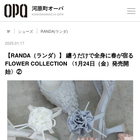
Foreign Customers
Select Language
▼
シューズ
RANDA(ランダ)
1F
2025.01.17
【RANDA（ランダ）】 纏うだけで全身に春が宿る
FLOWER COLLECTION 〈1月24日（金）発売開
フロアガ
始〉②
ショップ
レストラ
施設案内
アクセス