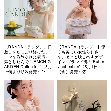
【RANDA（ランダ）】日
【RANDA（ランダ）】儚
差しをたっぷり浴びたレ
くも美しい女性らしさ
モンを洗練された表情に
を、そっと映し出すデザ
落とし込んで “LEMON G
イン ブランド初の“Butterfl
ARDEN Collection”〈5月
y collection”〈5月1日
上旬より順次発売〉🍋
（金）発売〉②