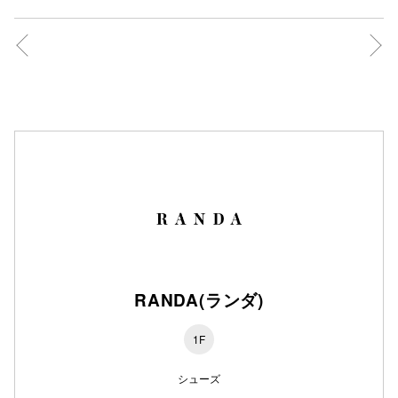
仙台フォ
RANDA(ランダ)
1F
シューズ