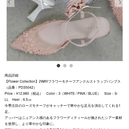
スタッフ
Previous
Next
電話でお
公式SNS
企業情報
お問い合わせ
商品詳細
【Flower Collection】2WAYフラワーモチーフアンクルストラップパンプス
プライバシー
（品番：PD35042）
Price：¥12,980（税込） Color：3（WHITE / PINK / BLUE） Size：S-
利用規約
LL Heel：6.5㎝
ソーシャルメ
今季注目のローズモチーフがキャッチーで華やかな足元を演出してくれる1
足。
アッパーはニュアンス感のあるフラワーディティールが施されたシアー素材
を使用し、より華やかな印象に。