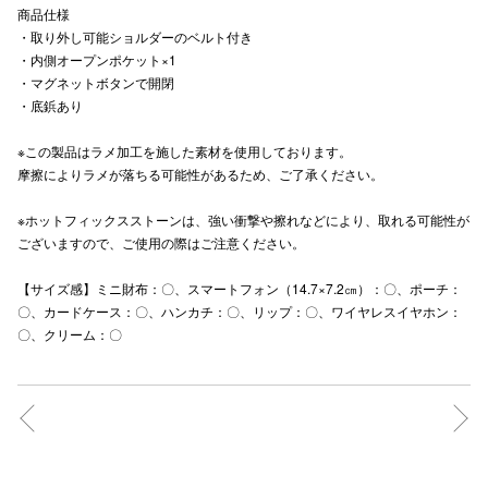
商品仕様
秋田オ
・取り外し可能ショルダーのベルト付き
・内側オープンポケット×1
高崎オ
・マグネットボタンで開閉
・底鋲あり
新百合丘
※この製品はラメ加工を施した素材を使用しております。
三宮オ
摩擦によりラメが落ちる可能性があるため、ご了承ください。
キャナルシ
※ホットフィックスストーンは、強い衝撃や擦れなどにより、取れる可能性が
ございますので、ご使用の際はご注意ください。
那覇オ
【サイズ感】ミニ財布：〇、スマートフォン（14.7×7.2㎝）：〇、ポーチ：
〇、カードケース：〇、ハンカチ：〇、リップ：〇、ワイヤレスイヤホン：
〇、クリーム：〇
横浜ビ