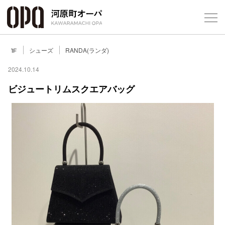
Foreign Customers
Select Language
▼
シューズ
RANDA(ランダ)
1F
2024.10.14
ビジュートリムスクエアバッグ
フロアガ
ショップ
レストラ
施設案内
アクセス