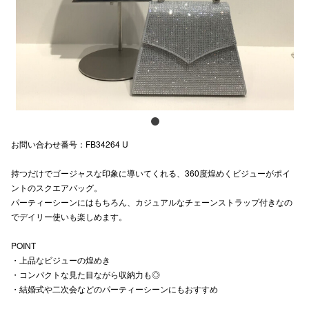
スタッフ
電話でお
公式SNS
お問い合わせ番号：FB34264 U
企業情報
持つだけでゴージャスな印象に導いてくれる、360度煌めくビジューがポイ
お問い合わせ
ントのスクエアバッグ。
プライバシー
パーティーシーンにはもちろん、カジュアルなチェーンストラップ付きなの
でデイリー使いも楽しめます。
利用規約
POINT
ソーシャルメ
・上品なビジューの煌めき
・コンパクトな見た目ながら収納力も◎
・結婚式や二次会などのパーティーシーンにもおすすめ