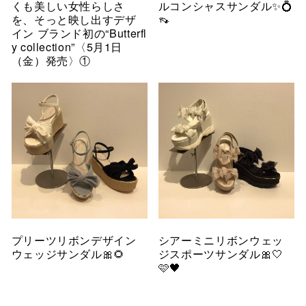
くも美しい女性らしさ
ルコンシャスサンダル✨💍
を、そっと映し出すデザ
👡
イン ブランド初の“Butterfl
y collection”〈5月1日
（金）発売〉①
プリーツリボンデザイン
シアーミニリボンウェッ
ウェッジサンダル🎀🌻
ジスポーツサンダル🎀🤍
🩷🖤