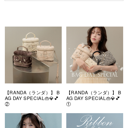
【RANDA（ランダ）】 B
【RANDA（ランダ）】 B
AG DAY SPECIAL👜💎💕
AG DAY SPECIAL👜💎💕
②
①