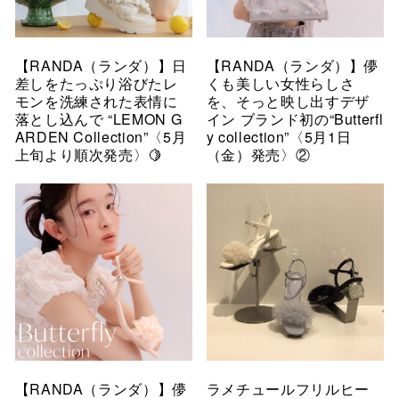
【RANDA（ランダ）】日
【RANDA（ランダ）】儚
差しをたっぷり浴びたレ
くも美しい女性らしさ
モンを洗練された表情に
を、そっと映し出すデザ
落とし込んで “LEMON G
イン ブランド初の“Butterfl
ARDEN Collection”〈5月
y collection”〈5月1日
上旬より順次発売〉🍋
（金）発売〉②
【RANDA（ランダ）】儚
ラメチュールフリルヒー