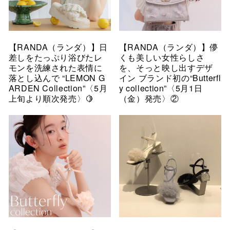
【RANDA（ランダ）】日
【RANDA（ランダ）】儚
差しをたっぷり浴びたレ
くも美しい女性らしさ
モンを洗練された表情に
を、そっと映し出すデザ
落とし込んで “LEMON G
イン ブランド初の“Butterfl
ARDEN Collection”〈5月
y collection”〈5月1日
上旬より順次発売〉🍋
（金）発売〉②