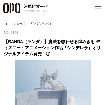
Foreign Customers
Select Language
▼
シューズ
RANDA(ランダ)
1F
2024.03.01
【RANDA（ランダ）】魔法を想わせる煌めきを デ
ィズニー・アニメーション作品『シンデレラ』オリ
フロアガ
ジナルアイテム発売！①
ショップ
レストラ
施設案内
アクセス