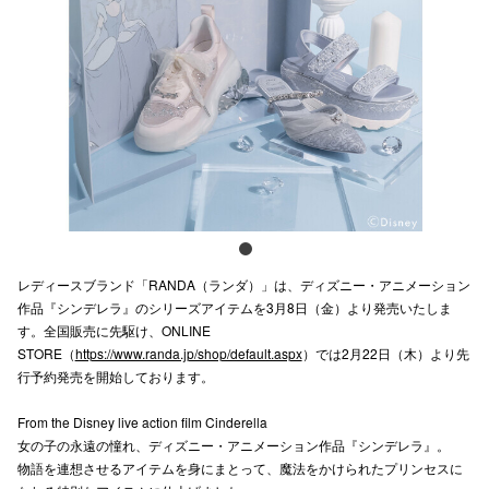
スタッフ
電話でお
公式SNS
企業情報
お問い合わせ
レディースブランド「RANDA（ランダ）」は、ディズニー・アニメーション
作品『シンデレラ』のシリーズアイテムを3月8日（金）より発売いたしま
プライバシー
す。全国販売に先駆け、ONLINE
STORE（
https://www.randa.jp/shop/default.aspx
）では2月22日（木）より先
利用規約
行予約発売を開始しております。
ソーシャルメ
From the Disney live action film Cinderella
女の子の永遠の憧れ、ディズニー・アニメーション作品『シンデレラ』。
物語を連想させるアイテムを身にまとって、魔法をかけられたプリンセスに