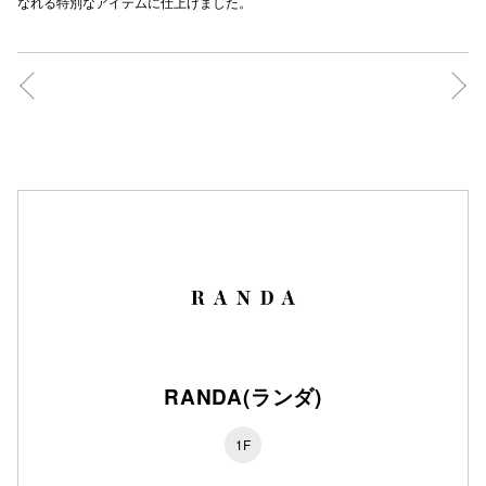
なれる特別なアイテムに仕上げました。
秋田オ
高崎オ
新百合丘
三宮オ
キャナルシ
那覇オ
RANDA(ランダ)
横浜ビ
1F