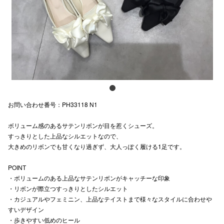
スタッフ
電話でお
公式SNS
お問い合わせ番号：PH33118 N1
企業情報
ボリューム感のあるサテンリボンが目を惹くシューズ。
お問い合わせ
すっきりとした上品なシルエットなので、
プライバシー
大きめのリボンでも甘くなり過ぎず、大人っぽく履ける1足です。
利用規約
POINT
・ボリュームのある上品なサテンリボンがキャッチーな印象
ソーシャルメ
・リボンが際立つすっきりとしたシルエット
・カジュアルやフェミニン、上品なテイストまで様々なスタイルに合わせや
すいデザイン
・歩きやすい低めのヒール