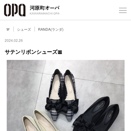
Foreign Customers
Select Language
▼
シューズ
RANDA(ランダ)
1F
2024.02.26
サテンリボンシューズ🎀
フロアガ
ショップ
レストラ
施設案内
アクセス