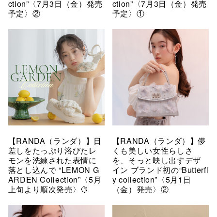
ction”〈7月3日（金）発売
ction”〈7月3日（金）発売
予定〉②
予定〉①
【RANDA（ランダ）】日
【RANDA（ランダ）】儚
差しをたっぷり浴びたレ
くも美しい女性らしさ
モンを洗練された表情に
を、そっと映し出すデザ
落とし込んで “LEMON G
イン ブランド初の“Butterfl
ARDEN Collection”〈5月
y collection”〈5月1日
上旬より順次発売〉🍋
（金）発売〉②