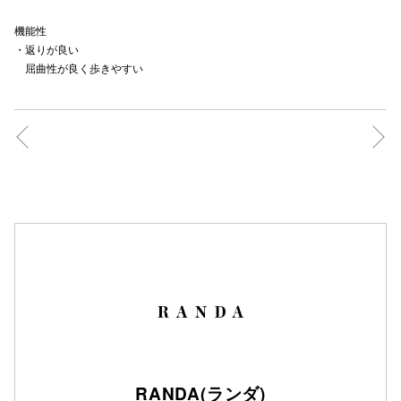
秋田オ
機能性
・返りが良い
高崎オ
屈曲性が良く歩きやすい
新百合丘
三宮オ
キャナルシ
那覇オ
横浜ビ
RANDA(ランダ)