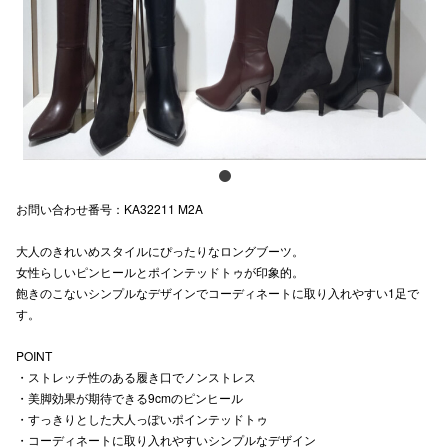
スタッフ
電話でお
公式SNS
お問い合わせ番号：KA32211 M2A
企業情報
大人のきれいめスタイルにぴったりなロングブーツ。
お問い合わせ
女性らしいピンヒールとポインテッドトゥが印象的。
プライバシー
飽きのこないシンプルなデザインでコーディネートに取り入れやすい1足で
す。
利用規約
POINT
ソーシャルメ
・ストレッチ性のある履き口でノンストレス
・美脚効果が期待できる9cmのピンヒール
・すっきりとした大人っぽいポインテッドトゥ
・コーディネートに取り入れやすいシンプルなデザイン