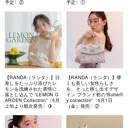
予定〉②
予定〉①
【RANDA（ランダ）】日
【RANDA（ランダ）】儚
差しをたっぷり浴びたレ
くも美しい女性らしさ
モンを洗練された表情に
を、そっと映し出すデザ
落とし込んで “LEMON G
イン ブランド初の“Butterfl
ARDEN Collection”〈5月
y collection”〈5月1日
上旬より順次発売〉🍋
（金）発売〉②