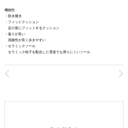
秋田オ
機能性
・防水撥水
高崎オ
・フィットクッション
足の形にフィットするクッション
新百合丘
・返りが良い
屈曲性が良く歩きやすい
三宮オ
・セラミックソール
セラミック粒子を配合した雪道でも滑りにくいソール
キャナルシ
那覇オ
横浜ビ