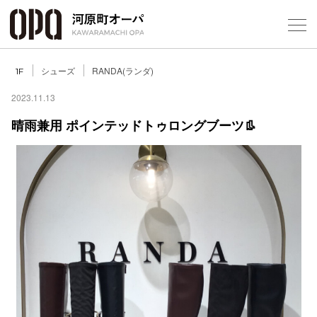
Foreign Customers
Select Language
▼
シューズ
RANDA(ランダ)
1F
2023.11.13
晴雨兼用 ポインテッドトゥロングブーツ👢
フロアガ
ショップ
レストラ
施設案内
アクセス