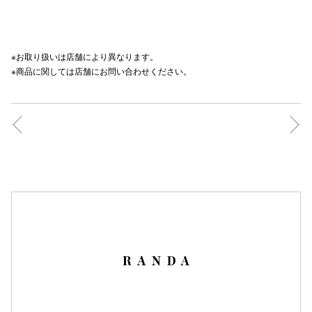
秋田オ
高崎オ
※お取り扱いは店舗により異なります。
※商品に関しては店舗にお問い合わせください。
新百合丘
三宮オ
キャナルシ
那覇オ
横浜ビ