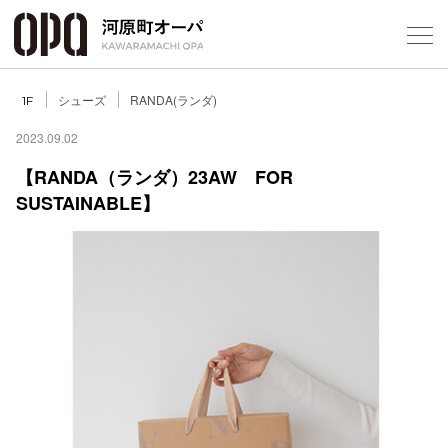
Foreign Customers
Select Language
▼
シューズ
RANDA(ランダ)
1F
2023.09.02
【RANDA（ランダ）23AW FOR
SUSTAINABLE】
フロアガ
ショップ
レストラ
施設案内
アクセス