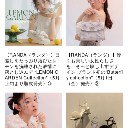
【RANDA（ランダ）】日
【RANDA（ランダ）】儚
差しをたっぷり浴びたレ
くも美しい女性らしさ
モンを洗練された表情に
を、そっと映し出すデザ
落とし込んで “LEMON G
イン ブランド初の“Butterfl
ARDEN Collection”〈5月
y collection”〈5月1日
上旬より順次発売〉🍋
（金）発売〉②