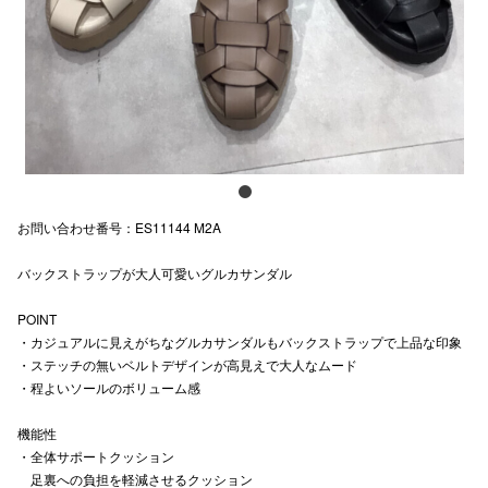
スタッフ
電話でお
公式SNS
お問い合わせ番号：ES11144 M2A
企業情報
バックストラップが大人可愛いグルカサンダル
お問い合わせ
プライバシー
POINT
・カジュアルに見えがちなグルカサンダルもバックストラップで上品な印象
利用規約
・ステッチの無いベルトデザインが高見えで大人なムード
・程よいソールのボリューム感
ソーシャルメ
機能性
・全体サポートクッション
足裏への負担を軽減させるクッション