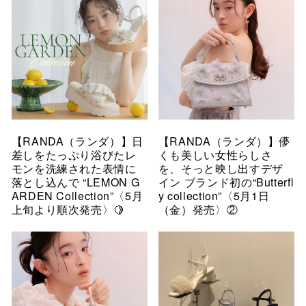
【RANDA（ランダ）】日
【RANDA（ランダ）】儚
差しをたっぷり浴びたレ
くも美しい女性らしさ
モンを洗練された表情に
を、そっと映し出すデザ
落とし込んで “LEMON G
イン ブランド初の“Butterfl
ARDEN Collection”〈5月
y collection”〈5月1日
上旬より順次発売〉🍋
（金）発売〉②