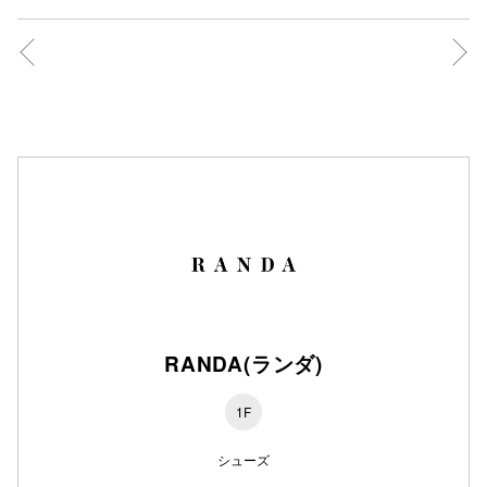
秋田オ
高崎オ
新百合丘
三宮オ
キャナルシ
那覇オ
RANDA(ランダ)
1F
横浜ビ
シューズ