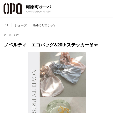
Foreign Customers
Select Language
▼
シューズ
RANDA(ランダ)
1F
2023.04.21
ノベルティ エコバッグ&20thステッカー🎀✨
フロアガ
ショップ
レストラ
施設案内
アクセス