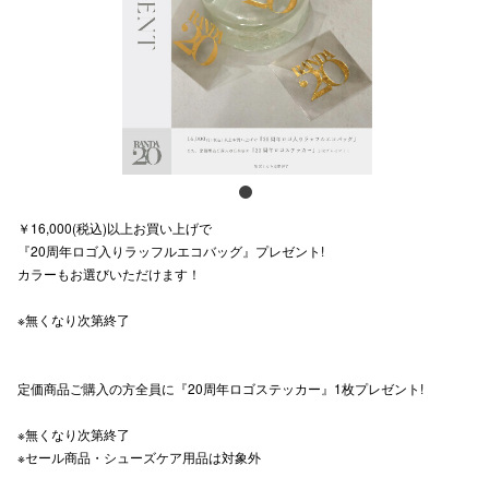
スタッフ
電話でお
公式SNS
￥16,000(税込)以上お買い上げで
企業情報
『20周年ロゴ入りラッフルエコバッグ』プレゼント!
カラーもお選びいただけます！
お問い合わせ
プライバシー
※無くなり次第終了
利用規約
定価商品ご購入の方全員に『20周年ロゴステッカー』1枚プレゼント!
ソーシャルメ
※無くなり次第終了
※セール商品・シューズケア用品は対象外