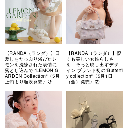
【RANDA（ランダ）】日
【RANDA（ランダ）】儚
差しをたっぷり浴びたレ
くも美しい女性らしさ
モンを洗練された表情に
を、そっと映し出すデザ
落とし込んで “LEMON G
イン ブランド初の“Butterfl
ARDEN Collection”〈5月
y collection”〈5月1日
上旬より順次発売〉🍋
（金）発売〉②