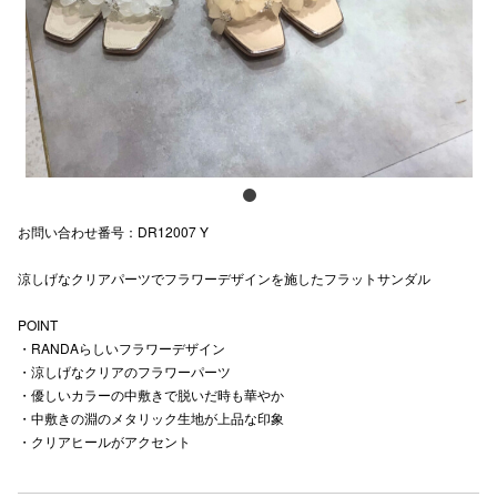
スタッフ
電話でお
公式SNS
お問い合わせ番号：DR12007 Y
企業情報
涼しげなクリアパーツでフラワーデザインを施したフラットサンダル
お問い合わせ
プライバシー
POINT
・RANDAらしいフラワーデザイン
利用規約
・涼しげなクリアのフラワーパーツ
・優しいカラーの中敷きで脱いだ時も華やか
ソーシャルメ
・中敷きの淵のメタリック生地が上品な印象
・クリアヒールがアクセント