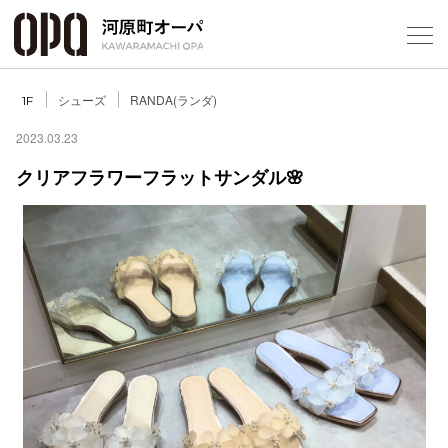
Foreign Customers
Select Language
▼
シューズ
RANDA(ランダ)
1F
2023.03.23
クリアフラワーフラットサンダル🌸
フロアガ
ショップ
レストラ
施設案内
アクセス