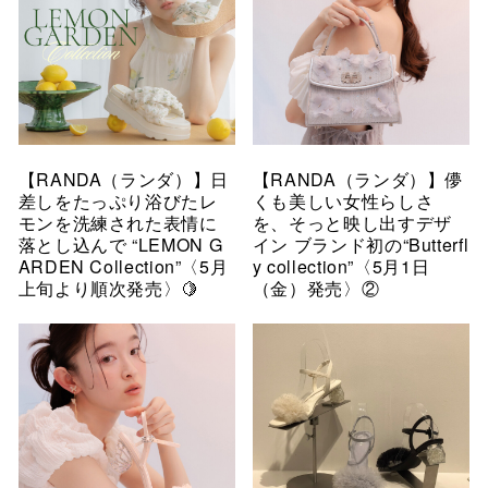
【RANDA（ランダ）】日
【RANDA（ランダ）】儚
差しをたっぷり浴びたレ
くも美しい女性らしさ
モンを洗練された表情に
を、そっと映し出すデザ
落とし込んで “LEMON G
イン ブランド初の“Butterfl
ARDEN Collection”〈5月
y collection”〈5月1日
上旬より順次発売〉🍋
（金）発売〉②