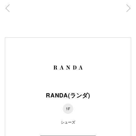
秋田オ
高崎オ
新百合丘
三宮オ
キャナルシ
那覇オ
RANDA(ランダ)
1F
横浜ビ
シューズ