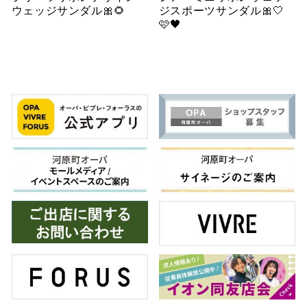
ウェッジサンダル🎀🌻
ジスポーツサンダル🎀🤍
🩷🖤