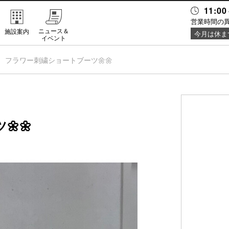
11:00
営業時間の
ニュース＆
施設案内
今月は休ま
イベント
フラワー刺繍ショートブーツ🌼🌼
🌼