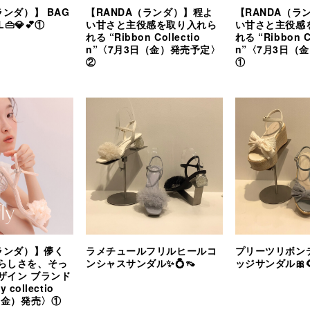
ランダ）】 BAG
【RANDA（ランダ）】程よ
【RANDA（ラ
L👜💎💕①
い甘さと主役感を取り入れら
い甘さと主役感
れる “Ribbon Collectio
れる “Ribbon Co
n”〈7月3日（金）発売予定〉
n”〈7月3日（
②
①
（ランダ）】儚く
ラメチュールフリルヒールコ
プリーツリボン
らしさを、そっ
ンシャスサンダル✨💍👡
ッジサンダル🎀
ザイン ブランド
y collectio
（金）発売〉①