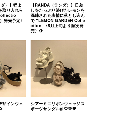
ンダ）】程よ
【RANDA（ランダ）】日差
を取り入れら
しをたっぷり浴びたレモンを
llectio
洗練された表情に落とし込ん
金）発売予定〉
で “LEMON GARDEN Colle
ction”〈5月上旬より順次発
売〉🍋
デザインウェ
シアーミニリボンウェッジス

ポーツサンダル🎀🤍🩷🖤