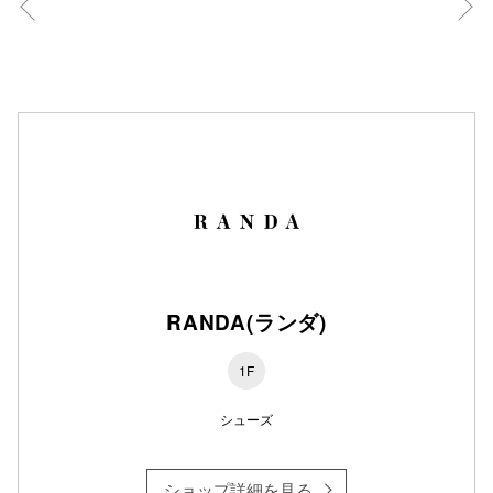
秋田オ
高崎オ
新百合丘
三宮オ
キャナルシ
那覇オ
RANDA(ランダ)
1F
横浜ビ
シューズ
ショップ詳細を見る