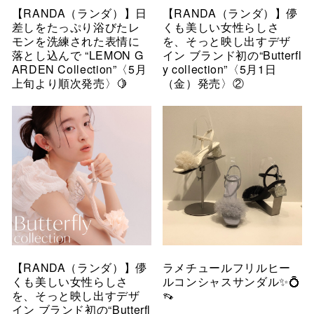
【RANDA（ランダ）】日
【RANDA（ランダ）】儚
差しをたっぷり浴びたレ
くも美しい女性らしさ
モンを洗練された表情に
を、そっと映し出すデザ
落とし込んで “LEMON G
イン ブランド初の“Butterfl
ARDEN Collection”〈5月
y collection”〈5月1日
上旬より順次発売〉🍋
（金）発売〉②
【RANDA（ランダ）】儚
ラメチュールフリルヒー
くも美しい女性らしさ
ルコンシャスサンダル✨💍
を、そっと映し出すデザ
👡
イン ブランド初の“Butterfl