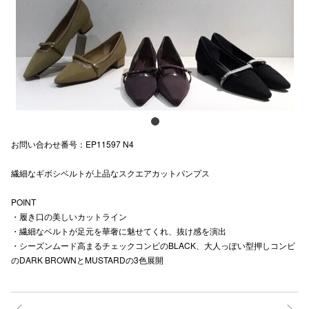
スタッフ
電話でお
公式SNS
お問い合わせ番号：EP11597 N4
企業情報
繊細なギボシベルトが上品なスクエアカットパンプス
お問い合わせ
プライバシー
POINT
・履き口の美しいカットライン
利用規約
・繊細なベルトが足元を華奢に魅せてくれ、抜け感を演出
・シーズンムード高まるチェックコンビのBLACK、大人っぽい型押しコンビ
ソーシャルメ
のDARK BROWNとMUSTARDの3色展開