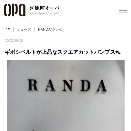
Foreign Customers
Select Language
▼
シューズ
RANDA(ランダ)
1F
2022.09.26
ギボシベルトが上品なスクエアカットパンプス👠
フロアガ
ショップ
レストラ
施設案内
アクセス