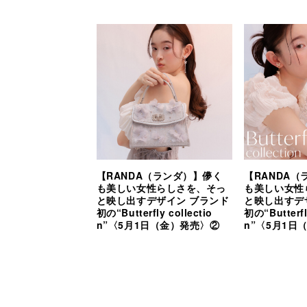
【RANDA（ランダ）】儚く
【RANDA
も美しい女性らしさを、そっ
も美しい女性
と映し出すデザイン ブランド
と映し出すデ
初の“Butterfly collectio
初の“Butterfl
n”〈5月1日（金）発売〉②
n”〈5月1日