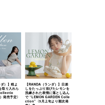
ンダ）】程よ
【RANDA（ランダ）】日差
を取り入れら
しをたっぷり浴びたレモンを
llectio
洗練された表情に落とし込ん
金）発売予定〉
で “LEMON GARDEN Colle
ction”〈5月上旬より順次発