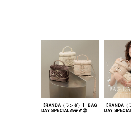
【RANDA（ランダ）】 BAG
【RANDA（
DAY SPECIAL👜💎💕②
DAY SPECIA