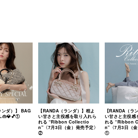
ランダ）】 BAG
【RANDA（ランダ）】程よ
【RANDA（ラ
L👜💎💕①
い甘さと主役感を取り入れら
い甘さと主役感
れる “Ribbon Collectio
れる “Ribbon Co
n”〈7月3日（金）発売予定〉
n”〈7月3日（
②
①