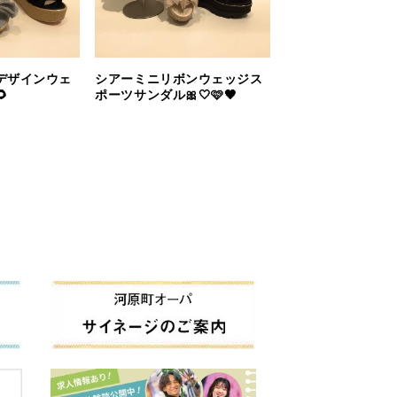
デザインウェ
シアーミニリボンウェッジス

ポーツサンダル🎀🤍🩷🖤