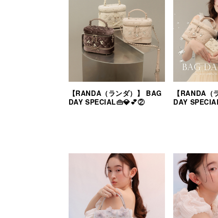
【RANDA（ランダ）】 BAG
【RANDA（
DAY SPECIAL👜💎💕②
DAY SPECIA