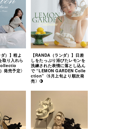
ンダ）】程よ
【RANDA（ランダ）】日差
を取り入れら
しをたっぷり浴びたレモンを
llectio
洗練された表情に落とし込ん
金）発売予定〉
で “LEMON GARDEN Colle
ction”〈5月上旬より順次発
売〉🍋