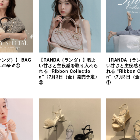
ランダ）】 BAG
【RANDA（ランダ）】程よ
【RANDA（ラ
L👜💎💕①
い甘さと主役感を取り入れら
い甘さと主役感
れる “Ribbon Collectio
れる “Ribbon Co
n”〈7月3日（金）発売予定〉
n”〈7月3日（
②
①