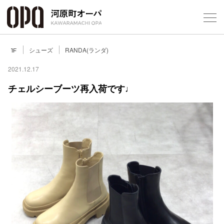
Foreign Customers
Select Language
▼
シューズ
RANDA(ランダ)
1F
2021.12.17
チェルシーブーツ再入荷です♩
フロアガ
ショップ
レストラ
施設案内
アクセス