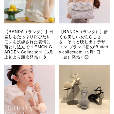
【RANDA（ランダ）】日
【RANDA（ランダ）】儚
差しをたっぷり浴びたレ
くも美しい女性らしさ
モンを洗練された表情に
を、そっと映し出すデザ
落とし込んで “LEMON G
イン ブランド初の“Butterfl
ARDEN Collection”〈5月
y collection”〈5月1日
上旬より順次発売〉🍋
（金）発売〉②