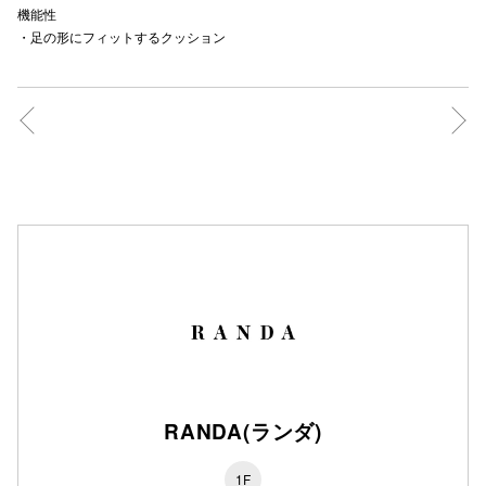
機能性
秋田オ
・足の形にフィットするクッション
高崎オ
新百合丘
三宮オ
キャナルシ
那覇オ
横浜ビ
RANDA(ランダ)
1F