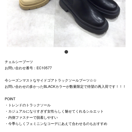
スタッフ
電話でお
公式SNS
チェルシーブーツ
企業情報
お問い合わせ番号：EC10577
お問い合わせ
今シーズンマストなサイドゴアトラックソールブーツ☆☆
プライバシー
お問い合わせの多かったBLACKカラーが数量限定で待望の再入荷です！！！
利用規約
POINT
・トレンドのトラックソール
ソーシャルメ
・カジュアルになりすぎず女性らしく魅せてくれるシルエット
・内側ファスナーで脱着しやすい
・今季らしくフェミニンなコーデにあえて合わせるのもおすすめ