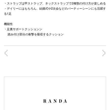
・ストラップは甲ストラップ、ネックストラップで2種類の付け方が楽しめる
秋田オ
・デイリーにはもちろん、結婚式や2次会などのパーティーシーンにも活躍す
る1足
高崎オ
機能性
新百合丘
・足裏サポートクッションン
踏み付け部分の衝撃を吸収するクッション
三宮オ
キャナルシ
那覇オ
横浜ビ