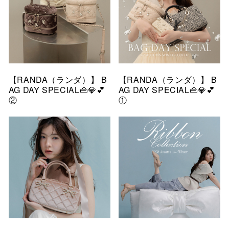
【RANDA（ランダ）】 B
【RANDA（ランダ）】 B
AG DAY SPECIAL👜💎💕
AG DAY SPECIAL👜💎💕
②
①