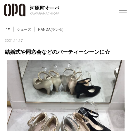
Foreign Customers
Select Language
▼
シューズ
RANDA(ランダ)
1F
2021.11.17
結婚式や同窓会などのパーティーシーンに☆
フロアガ
ショップ
レストラ
施設案内
アクセス