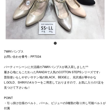
スタッフ
電話でお
公式SNS
7WAYパンプス
企業情報
お問い合わせ番号：PP7034
お問い合わせ
パーティーシーンに大活躍の7WAYパンプスが再入荷しました^^
プライバシー
履き心地にもこだわったRANDAで人気のCOTTON STEPSシリーズです♩
普段使いもしやすいサテン地のBLACK、BEIGEと、光沢感が華やかな
利用規約
L.GOLD、SHINYの4カラーをご用意しておりますので、お気に入りの1足を
見つけて下さいね！
ソーシャルメ
POINT
・引っ掛け仕様のベルト、パール、ビジューの3種類の取り外し可能ベルトが
付属