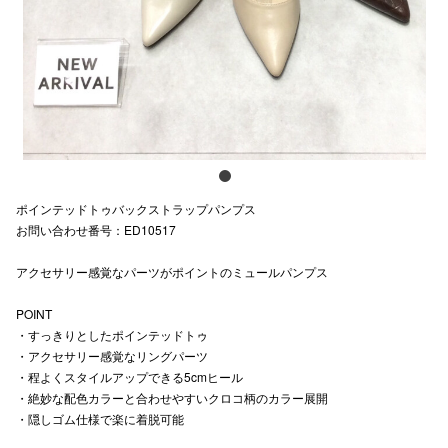
スタッフ
電話でお
公式SNS
ポインテッドトゥバックストラップパンプス
企業情報
お問い合わせ番号：ED10517
お問い合わせ
アクセサリー感覚なパーツがポイントのミュールパンプス
プライバシー
POINT
利用規約
・すっきりとしたポインテッドトゥ
・アクセサリー感覚なリングパーツ
ソーシャルメ
・程よくスタイルアップできる5cmヒール
・絶妙な配色カラーと合わせやすいクロコ柄のカラー展開
・隠しゴム仕様で楽に着脱可能