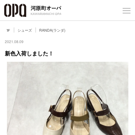
Foreign Customers
Select Language
▼
シューズ
RANDA(ランダ)
1F
2021.08.09
新色入荷しました！
フロアガ
ショップ
レストラ
施設案内
アクセス