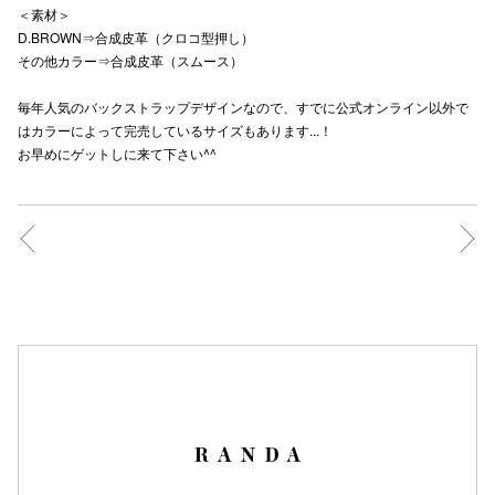
＜素材＞
秋田オ
D.BROWN⇒合成皮革（クロコ型押し）
その他カラー⇒合成皮革（スムース）
高崎オ
毎年人気のバックストラップデザインなので、すでに公式オンライン以外で
新百合丘
はカラーによって完売しているサイズもあります...！
お早めにゲットしに来て下さい^^
三宮オ
キャナルシ
那覇オ
横浜ビ