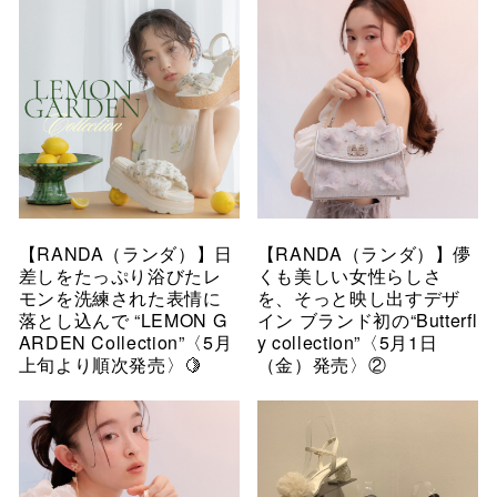
【RANDA（ランダ）】日
【RANDA（ランダ）】儚
差しをたっぷり浴びたレ
くも美しい女性らしさ
モンを洗練された表情に
を、そっと映し出すデザ
落とし込んで “LEMON G
イン ブランド初の“Butterfl
ARDEN Collection”〈5月
y collection”〈5月1日
上旬より順次発売〉🍋
（金）発売〉②