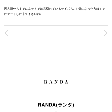
秋田オ
再入荷分もすでにネットでは品切れているサイズも...！気になった方はすぐ
にゲットしに来て下さいね♩
高崎オ
新百合丘
三宮オ
キャナルシ
那覇オ
横浜ビ
RANDA(ランダ)