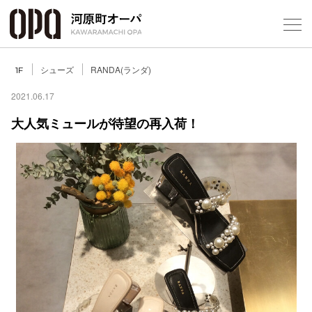
Foreign Customers
シューズ
RANDA(ランダ)
1F
2021.06.17
大人気ミュールが待望の再入荷！
フロアガ
ショップ
レストラ
施設案内
アクセス