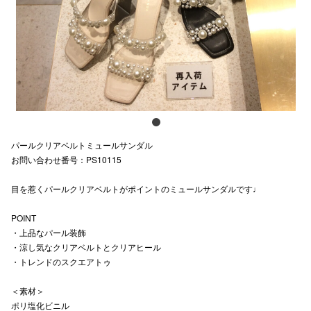
スタッフ
電話でお
公式SNS
パールクリアベルトミュールサンダル
企業情報
お問い合わせ番号：PS10115
お問い合わせ
目を惹くパールクリアベルトがポイントのミュールサンダルです♩
プライバシー
POINT
利用規約
・上品なパール装飾
・涼し気なクリアベルトとクリアヒール
ソーシャルメ
・トレンドのスクエアトゥ
＜素材＞
ポリ塩化ビニル