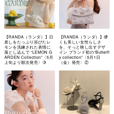
【RANDA（ランダ）】日
【RANDA（ランダ）】儚
差しをたっぷり浴びたレ
くも美しい女性らしさ
モンを洗練された表情に
を、そっと映し出すデザ
落とし込んで “LEMON G
イン ブランド初の“Butterfl
ARDEN Collection”〈5月
y collection”〈5月1日
上旬より順次発売〉🍋
（金）発売〉②