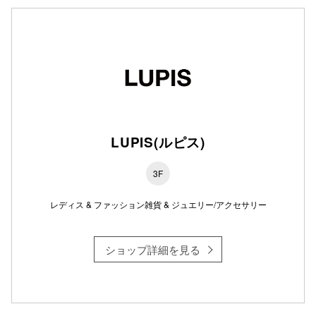
仙台フォ
LUPIS(ルピス)
3F
レディス & ファッション雑貨 & ジュエリー/アクセサリー
ショップ詳細を見る