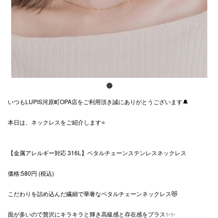
スタッフ
電話でお
公式SNS
いつもLUPIS河原町OPA店をご利用頂き誠にありがとうございます🔔
企業情報
本日は、ネックレスをご紹介します⭐️
お問い合わせ
プライバシー
【金属アレルギー対応 316L】ペタルチェーンステンレスネックレス
利用規約
価格:580円 (税込)
ソーシャルメ
こだわりを詰め込んだ繊細で華奢なペタルチェーンネックレス😻
面が多いので贅沢にキラキラと輝き高級感と存在感をプラス✨✨