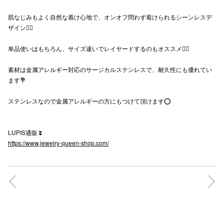
秋田オ
肌なじみもよく自然な着け心地で、オンオフ問わず着けられるシーンレスデ
ザイン🙂‍↕️
高崎オ
単品使いはもちろん、サイズ違いでレイヤードするのもオススメ🙆‍♀️
新百合丘
素材は金属アレルギー対応のサージカルステンレスで、耐久性にも優れてい
三宮オ
ます💐
キャナルシ
ステンレスなので金属アレルギーの方にもつけて頂けます⭕️
那覇オ
LUPIS通販⏬️
https://www.jewelry-queen-shop.com/
横浜ビ