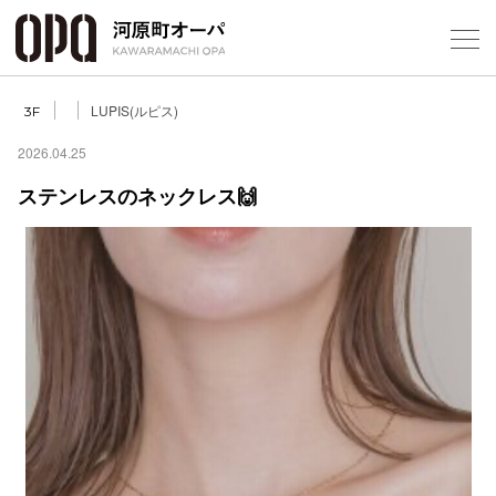
Foreign Customers
Select Language
▼
LUPIS(ルピス)
3F
2026.04.25
ステンレスのネックレス🙌
フロアガ
ショップ
レストラ
施設案内
アクセス