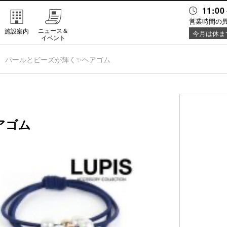
11:00
営業時間の
ニュース＆
施設案内
今月は休ま
イベント
パールとビーズが輝く✨ヘアゴム
アゴム