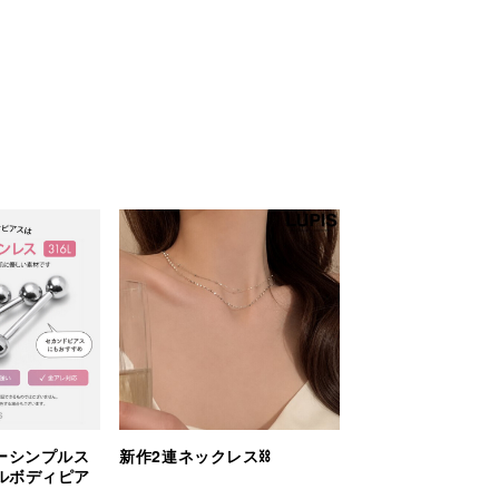
ーシンプルス
新作2連ネックレス⛓️
ルボディピア