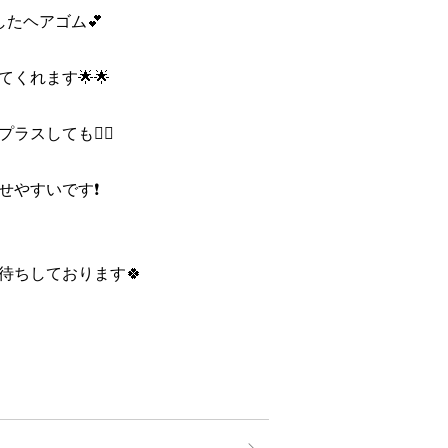
たヘアゴム💕
くれます🌟🌟
スしても🙆‍♀️
やすいです❗️
待ちしております🍀