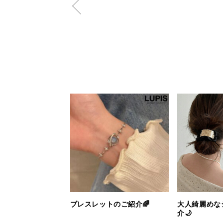
ブレスレットのご紹介🌈
大人綺麗めな
介🌙