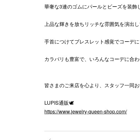
華奢な3連のゴムにパールとビーズを装飾し
上品な輝きを放ちリッチな雰囲気を演出して
手首につけてブレスレット感覚でコーデにプラ
カラバリも豊富で、いろんなコーデに合わせ
皆さまのご来店を心より、スタッフ一同お
LUPIS通販🕊️
https://www.jewelry-queen-shop.com/