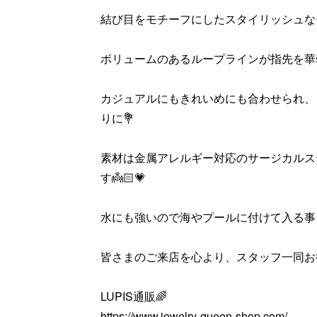
結び目をモチーフにしたスタイリッシュな
ボリュームのあるループラインが指先を華奢
カジュアルにもきれいめにも合わせられ、
りに💐
素材は金属アレルギー対応のサージカルス
す👼🏻💗
水にも強いので海やプールに付けて入る事も
皆さまのご来店を心より、スタッフ一同お
LUPIS通販🌈
https://www.jewelry-queen-shop.com/