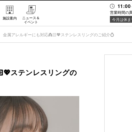
11:00
営業時間の
ニュース＆
施設案内
今月は休ま
イベント
金属アレルギーにも対応👸🏻💖ステンレスリングのご紹介💍
💖ステンレスリングの