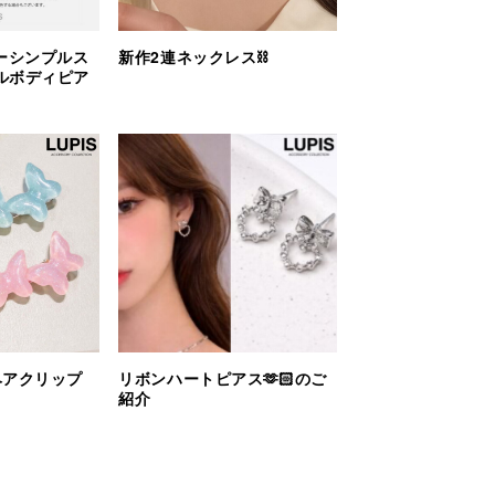
ーシンプルス
新作2連ネックレス⛓️
ルボディピア
ヘアクリップ
リボンハートピアス🫶🏻のご
紹介