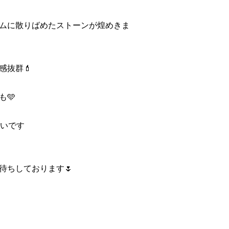
ムに散りばめたストーンが煌めきま
感抜群💄
🩵
いいです
待ちしております🌷