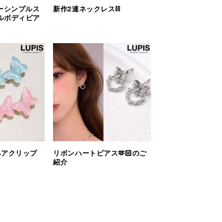
ーシンプルス
新作2連ネックレス⛓️
ルボディピア
ヘアクリップ
リボンハートピアス🫶🏻のご
紹介