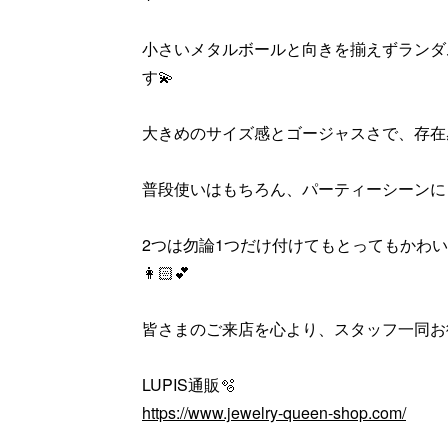
小さいメタルボールと向きを揃えずランダ
す💫
大きめのサイズ感とゴージャスさで、存在
普段使いはもちろん、パーティーシーンにも
2つは勿論1つだけ付けてもとってもかわ
👩🏻💕
皆さまのご来店を心より、スタッフ一同お
LUPIS通販🫧
https://www.jewelry-queen-shop.com/