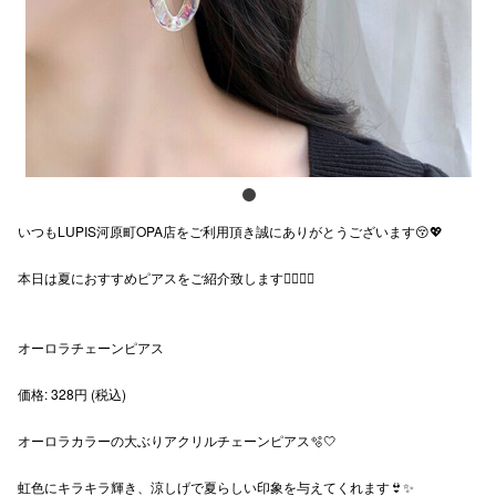
スタッフ
電話でお
公式SNS
いつもLUPIS河原町OPA店をご利用頂き誠にありがとうございます😚💖
企業情報
本日は夏におすすめピアスをご紹介致します🧚🏻‍♂️✨
お問い合わせ
プライバシー
オーロラチェーンピアス
利用規約
価格: 328円 (税込)
ソーシャルメ
オーロラカラーの大ぶりアクリルチェーンピアス🫧🤍
虹色にキラキラ輝き、涼しげで夏らしい印象を与えてくれます👙✨