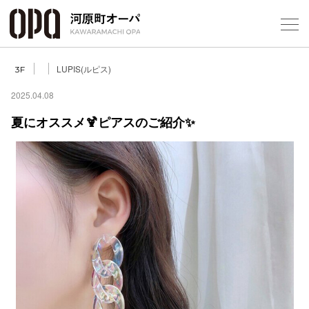
Foreign Customers
Select Language
▼
LUPIS(ルピス)
3F
2025.04.08
夏にオススメ🍹ピアスのご紹介✨
フロアガ
ショップ
レストラ
施設案内
アクセス