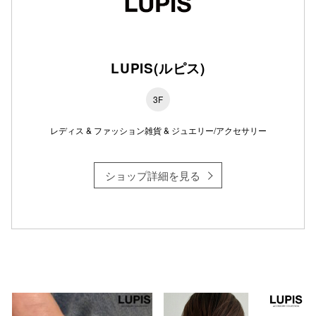
仙台フォ
LUPIS(ルピス)
3F
レディス & ファッション雑貨 & ジュエリー/アクセサリー
ショップ詳細を見る