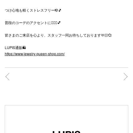
秋田オ
つけ心地も軽くストレスフリー🎼🎵
高崎オ
普段のコーデのアクセントに🙆🏻‍♀️💕
新百合丘
皆さまのご来店を心より、スタッフ一同お待ちしております🫶🏻💞
三宮オ
LUPIS通販🛍️
https://www.jewelry-queen-shop.com/
キャナルシ
那覇オ
横浜ビ