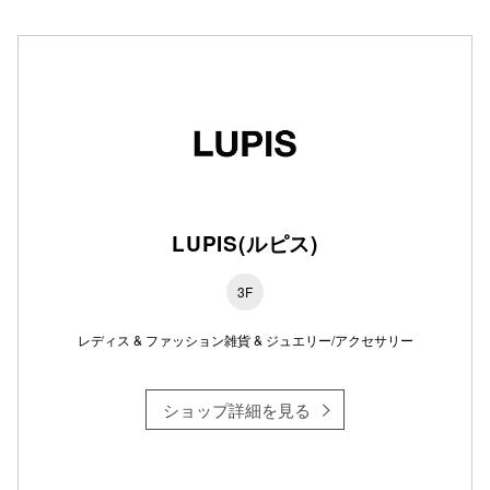
仙台フォ
LUPIS(ルピス)
3F
レディス & ファッション雑貨 & ジュエリー/アクセサリー
ショップ詳細を見る