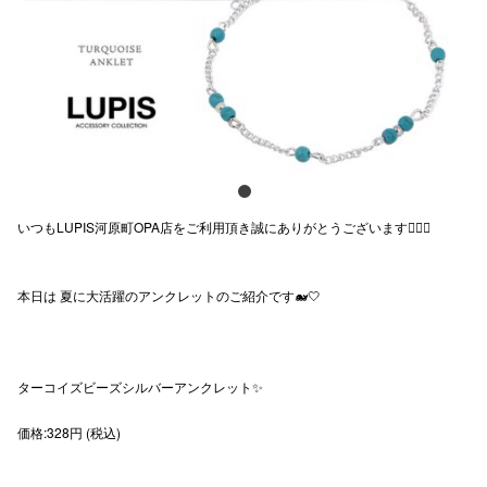
スタッフ
電話でお
公式SNS
いつもLUPIS河原町OPA店をご利用頂き誠にありがとうございます✋🏻🎀
企業情報
お問い合わせ
本日は 夏に大活躍のアンクレットのご紹介です🐋🤍
プライバシー
利用規約
ターコイズビーズシルバーアンクレット✨
ソーシャルメ
価格:328円 (税込)