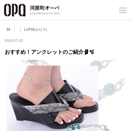
Foreign Customers
Select Language
▼
LUPIS(ルピス)
3F
2024.07.23
おすすめ！アンクレットのご紹介🩰🫧
フロアガ
ショップ
レストラ
施設案内
アクセス