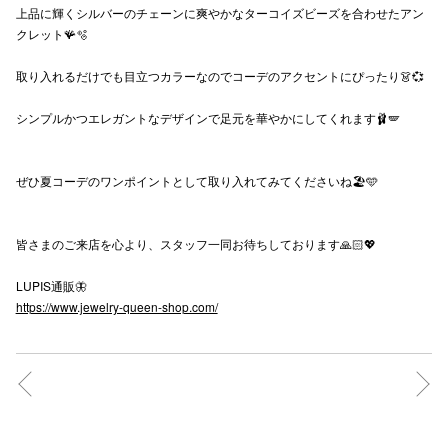
上品に輝くシルバーのチェーンに爽やかなターコイズビーズを合わせたアン
秋田オ
クレット🪸🫧
高崎オ
取り入れるだけでも目立つカラーなのでコーデのアクセントにぴったり👗💞
新百合丘
シンプルかつエレガントなデザインで足元を華やかにしてくれます🩰🪽
三宮オ
ぜひ夏コーデのワンポイントとして取り入れてみてくださいね🏖️🩵
キャナルシ
那覇オ
皆さまのご来店を心より、スタッフ一同お待ちしております🙏🏻💖
LUPIS通販🦋
https://www.jewelry-queen-shop.com/
横浜ビ