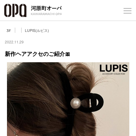
Foreign Customers
Select Language
▼
LUPIS(ルピス)
3F
2022.11.29
新作ヘアアクセのご紹介🎀
フロアガ
ショップ
レストラ
施設案内
アクセス