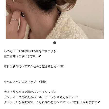
スタッフ
電話でお
公式SNS
いつもLUPIS河原町OPA店をご利用頂き、
企業情報
誠に有難うございます🙇🏻‍♀️💕
お問い合わせ
本日は新作のヘアアクセをご紹介致します👍🏻💫
プライバシー
利用規約
☆ベロアバンスクリップ ¥350
ソーシャルメ
大人上品なベロア調のバンスクリップ🤍
アンティーク感のあるパールモチーフが高見えポイント✨
クラシカルな雰囲気で、こなれ感のあるヘアアレンジに仕上がります🥺💕