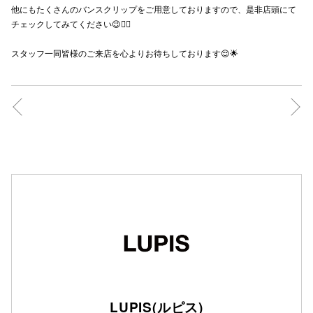
他にもたくさんのバンスクリップをご用意しておりますので、是非店頭にて
秋田オ
チェックしてみてください😉☝🏻
高崎オ
スタッフ一同皆様のご来店を心よりお待ちしております😌🌟
新百合丘
三宮オ
キャナルシ
那覇オ
横浜ビ
LUPIS(ルピス)