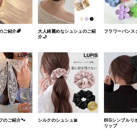
のご紹介🌈
大人綺麗めなシュシュのご紹
フラワーバンスク
介🌙
フのご紹介🐾
シルクのシュシュ🎀
BIGシンプルリ
リップ