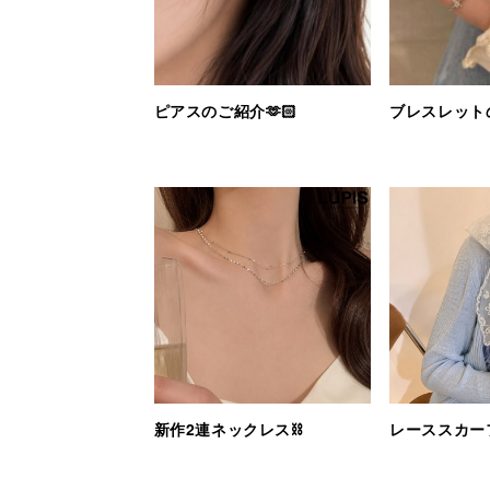
ピアスのご紹介🫶🏻
ブレスレット
新作2連ネックレス⛓️
レーススカー