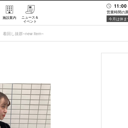
11:00
営業時間の
ニュース＆
施設案内
今月は休ま
イベント
着回し抜群~new item~