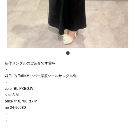
スタッフ
電話でお
公式SNS
新作サンダルのご紹介です🦋👡
企業情報
・
🍒Fluffy-Tulleアッパー厚底ソールサンダル🥯
お問い合わせ
・
プライバシー
color BL,PKBG,IV
size S.M.L
利用規約
price ¥10,780(tax in)
no 34-90080
ソーシャルメ
・
・