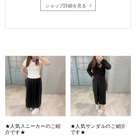
ショップ詳細を見る
仙台フォ
★人気スニーカーのご紹
★人気サンダルのご紹介
介です★
です★