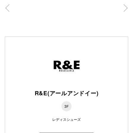
秋田オ
高崎オ
新百合丘
三宮オ
キャナルシ
那覇オ
R&E(アールアンドイー)
3F
横浜ビ
レディスシューズ