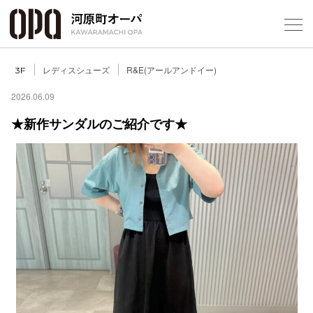
Foreign Customers
Select Language
▼
レディスシューズ
R&E(アールアンドイー)
3F
2026.06.09
★新作サンダルのご紹介です★
フロアガ
ショップ
レストラ
施設案内
アクセス