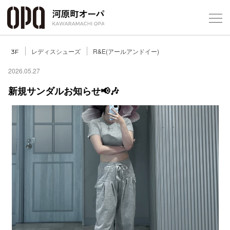
Foreign Customers
Select Language
▼
レディスシューズ
R&E(アールアンドイー)
3F
2026.05.27
新規サンダルお知らせ📢🎶
フロアガ
ショップ
レストラ
施設案内
アクセス