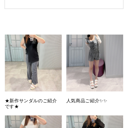
仙台フォ
★新作サンダルのご紹介
人気商品ご紹介✨✨
です★