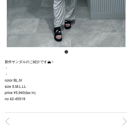
スタッフ
電話でお
公式SNS
新作サンダルのご紹介です🏔️✨
企業情報
・
・
お問い合わせ
color BL,IV
プライバシー
size S.M.L.LL
price ¥5,940(tax in)
利用規約
no 42-45519
ソーシャルメ