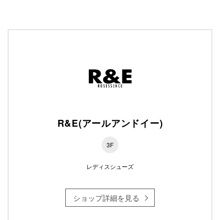
秋田オ
高崎オ
新百合丘
三宮オ
キャナルシ
那覇オ
R&E(アールアンドイー)
3F
レディスシューズ
横浜ビ
ショップ詳細を見る