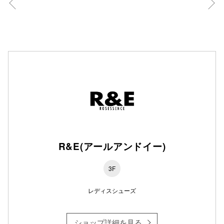
秋田オ
高崎オ
新百合丘
三宮オ
キャナルシ
那覇オ
R&E(アールアンドイー)
3F
横浜ビ
レディスシューズ
ショップ詳細を見る