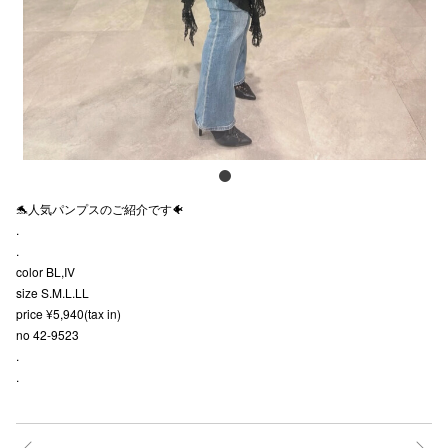
スタッフ
電話でお
公式SNS
🐬人気パンプスのご紹介です🐠
企業情報
.
.
お問い合わせ
color BL,IV
プライバシー
size S.M.L.LL
price ¥5,940(tax in)
利用規約
no 42-9523
.
ソーシャルメ
.