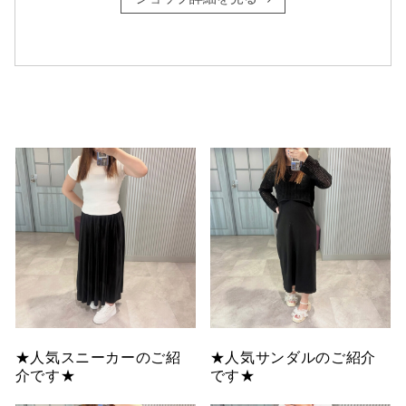
仙台フォ
★人気スニーカーのご紹
★人気サンダルのご紹介
介です★
です★