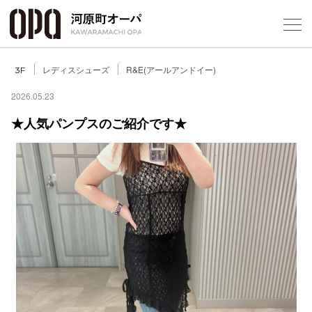
Foreign Customers
Select Language
▼
レディスシューズ
R&E(アールアンドイー)
3F
2026.05.23
★人気パンプスのご紹介です★
フロアガ
ショップ
レストラ
施設案内
アクセス