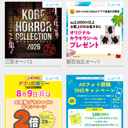
仙台フォ
ニュース
ニュース
三宮オーパ２
新百合丘オーパ
ニュース
ニュース