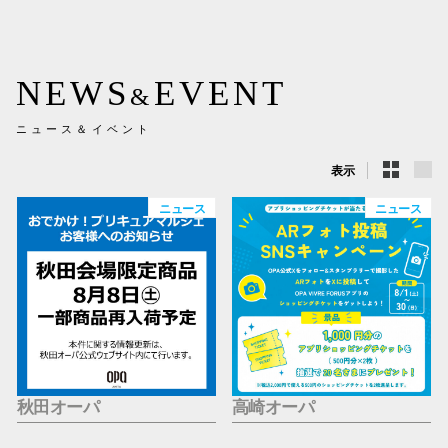
新百合丘
三宮オ
NEWS
EVENT
&
キャナルシ
ニュース＆イベント
那覇オ
表示
ニュース
ニュース
横浜ビ
秋田オーパ
高崎オーパ