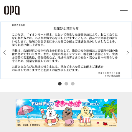
Foreign Customers
Select Language
▼
アクセス一覧
企業情報
お問い合わせ
Previous
Next
プライバシー
利用規約
ソーシャルメ
秋田オ
高崎オ