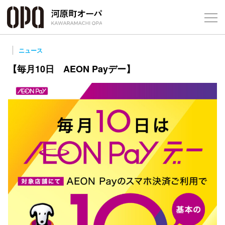
Foreign Customers
Select Language
▼
ニュース
【毎月10日 AEON Payデー】
フロアガ
ショップ
レストラ
施設案内
アクセス