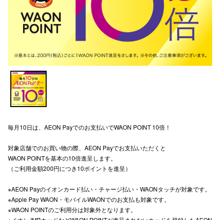
スタッフ
電話でお
公式SNS
企業情報
お問い合わせ
毎月10日は、AEON Payでのお支払いでWAON POINT 10倍！
プライバシー
対象店舗でのお買い物の際、AEON Payでお支払いただくと
WAON POINTを基本の10倍進呈します。
利用規約
（ご利用金額200円につき10ポイントを進呈）
ソーシャルメ
※AEON Payのイオンカード払い・チャージ払い・WAONタッチが対象です。
※Apple Pay WAON・モバイルWAONでのお支払も対象です。
※WAON POINTのご利用分は対象外となります。
※イオンJMBカードなどWAON POINTが進呈されないカードを登録したAEON