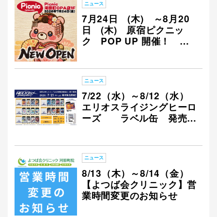
ニュース
7月24日 (木) ～8月20
日 (木) 原宿ピクニッ
ク POP UP 開催！ （1
F屋外店頭スペース）
ニュース
7/22（水）～8/12（水）
エリオスライジングヒーロ
ーズ ラベル缶 発売開
始（河原町オーパ地下1
F）
ニュース
8/13（木）～8/14（金）
【よつば会クリニック】営
業時間変更のお知らせ