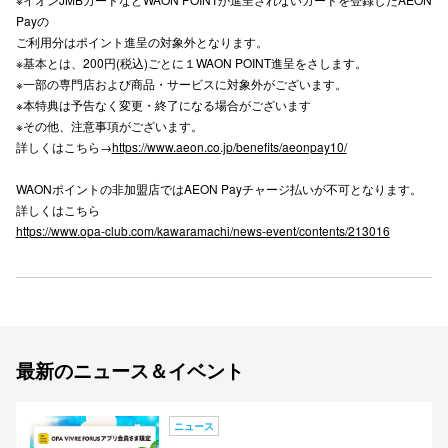
Payの
秋田オ
ご利用分はポイント進呈の対象外となります。
※基本とは、200円(税込)ごとに１WAON POINT進呈をさします。
高崎オ
※一部の専門店および商品・サービスに対象外がございます。
※本特典は予告なく変更・終了になる場合がございます
新百合丘
※その他、注意事項がございます。
三宮オ
詳しくはこちら→
https://www.aeon.co.jp/benefits/aeonpay10/
キャナルシ
WAONポイントの非加盟店ではAEON Payチャージ払いが不可となります。
詳しくはこちら
那覇オ
https://www.opa-club.com/kawaramachi/news-event/contents/213016
最新のニュース＆イベント
横浜ビ
ニュース