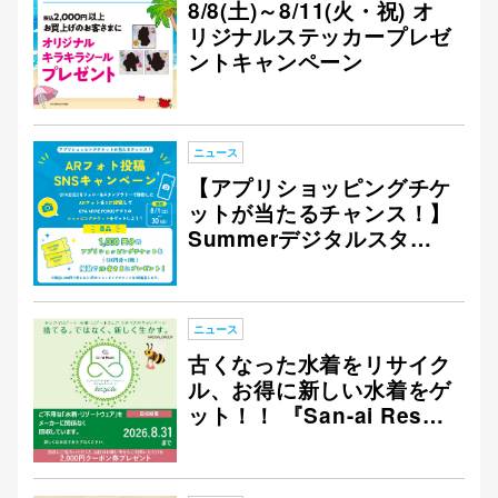
8/8(土)～8/11(火・祝) オ
リジナルステッカープレゼ
ントキャンペーン
仙台フォ
ニュース
【アプリショッピングチケ
ットが当たるチャンス！】
Summerデジタルスタン
プラリー ARフォト投稿 S
NSキャンペーン開催！
ニュース
古くなった水着をリサイク
ル、お得に新しい水着をゲ
ット！！ 『San-ai Resort
水着・リゾートウェアリサ
イクルキャンペーン』 8/3
1まで開催！