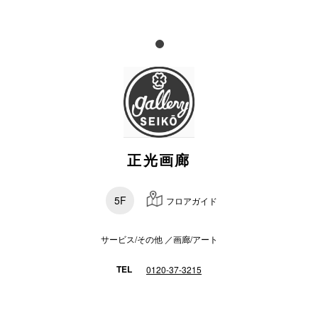
スタッフ
電話でお
公式SNS
正光画廊
企業情報
お問い合わせ
5F
フロアガイド
プライバシー
利用規約
サービス/その他 ／画廊/アート
ソーシャルメ
TEL
0120-37-3215