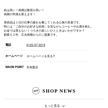
秋田オ
絵は高い！画廊は敷居が高い！
画廊の常識を変えます！
高崎オ
美術品は１日の仕事の疲れを癒してくれる心身の良薬です。
新百合丘
時には「ご自分のお好きな絵画」を見ながらコーヒーやお酒を飲む。
お金では買えないくつろぎの楽しいひとときはいかがですか？
創業５２年、正光画廊からのご提案です。
三宮オ
電話
0120-37-3215
キャナルシ
那覇オ
ホームページ
ホームページを見る
WAON POINT
非加盟店
SHOP NEWS
横浜ビ
もっと見る