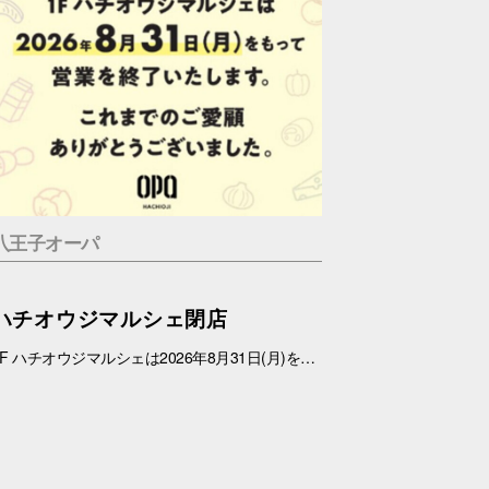
八王子オーパ
ハチオウジマルシェ閉店
1F ハチオウジマルシェは2026年8月31日(月)をもちまして、営業を終了させていただきます。 これまでのご愛顧ありがとうございました。 また、1Fフロアにつきましては、今冬にリニューアルを予定しております。