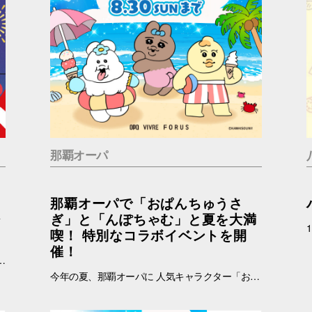
那覇オーパ
那覇オーパで「おぱんちゅうさ
ジ
ぎ」と「んぽちゃむ」と夏を大満
喫！ 特別なコラボイベントを開
催！
加条件：キャナルシティオーパのInstagramアカウント(＠canalcityopa)をフォロー 【注意事項】 ※参加の際はキャナルシティオーパアカウントのフォロー画面をご提示ください。 ※各日、景品がなくなり次第終了となります。 ※イラストはすべてイメージです。 ※おひとりさまにつき1回までご参加いただけます。
今年の夏、那覇オーパに 人気キャラクター「おぱんちゅうさぎ」「んぽちゃむ」が登場します！ ポップでかわいいキービジュアルが館内を彩り、いつもと違うワクワクする空間に大変身。 さらに、スマホで気軽に参加できる「Summerデジタルスタンプラリー」など、楽しい企画が盛りだくさん！ お買い物をしながら、おぱんちゅうさぎたちと一緒に楽しい夏の思い出を作ってみませんか？ みなさまのご来店をお待ちしております！ ▼詳しくはコチラ▼ https://www.opa-club.com/contents/opanchuusagi_2026/ コラボ期間：2026年6月26日(金)～2025年8月30日(日) ※一部店舗では実施期間が異なります。 ※一部実施していない店舗がございます。