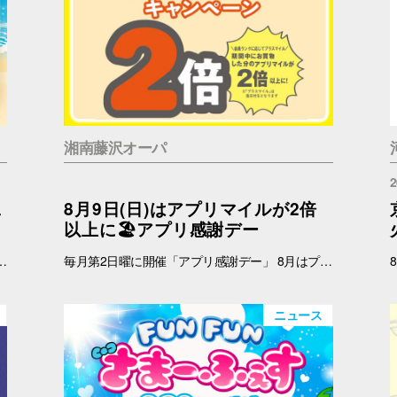
湘南藤沢オーパ
2
二
8月9日(日)はアプリマイルが2倍
以上に🏖️アプリ感謝デー
 インフォメーション 引換時間：10:00～21:00 ■注意事項 ※ノベルティは数量限定のため、なくなり次第終了となりますので予めご了承ください。 ※ノベルティの引き換えは、おひとりさま3枚までとなります。 ※お買上げレシートは、期間中の対象店舗のものに限ります（一部対象外のショップ・商品がございます） ※新百合丘オーパのレシートのみ対象。館をまたいだレシートの合算は不可。 ※絵柄はお選びいただけません。 ※画像はイメージです。 ＜レシート対象外ショップ＞ B1F：HIS 1F：調剤薬局 2F：フェリーチェデンタルクリニック、楽天モバイル、免許の窓口 4F：セレスの館 5F：ガールズミニョン、ガシャポンのデパート、ソフトバンク、なんぼや、ほけんの窓口
毎月第2日曜に開催「アプリ感謝デー」 8月はプラスマイルキャンペーンを実施いたします。 8月9日(日)に、オーパアプリを使ってお買物をすると、ランクに応じてアプリマイルが2倍以上になります。おトクな機会をお見逃しなく！ 【開催日】 8月9日(日) 【お買物プラスマイルキャンペーン】 8月9日(日)にオーパアプリを使ってお買物をすると、会員ランクに応じて下記のポイントが付与されます。 お会計の際にオーパアプリをレジスタッフにご提示ください。 【アプリマイル付与】 ダイヤモンド会員…1マイル＋1.5マイル プラチナ会員…1マイル＋1.3マイル ゴールド会員…1マイル＋1.2マイル シルバー会員…1マイル＋1.1マイル ブロンズ会員…1マイル＋1マイル ≪例≫・・・ダイヤモンド会員さまが期間中1万円以上のお買物 ➡通常10,000マイル＋15,000マイル＝合計25,000マイル ※プラス分のマイル加算予定日：2025年8月12日(水) ※期間中のプラスマイル分をまとめて加算します。 ※付与されるマイルはランクによって異なります。 ※キャンペーン最終日の営業終了時点のランクをもとに加算マイル数を算出いたします。 ※小数点以下の端数は切り捨てとなります。 -------------------------------------- ▽オーパ公式アプリダウンロードはこちら▽ App Storeはこちら Google Playはこちら ■オーパ公式アプリについて詳しくはこちら -------------------------------------- 【セルフレジではアプリマイルは付きません】 ※以下のお店ではショップスタッフのいるレジにて、オーパアプリをご提示ください。 ●2階 バーガーキング ●4階 セリア ●7階 無印良品 ※期間中にアプリを新規ダウンロードしていただいた方も対象となります。 ※一部対象外ショップがございます。 ➡詳しくはこちら -------------------------------------------
ニュース