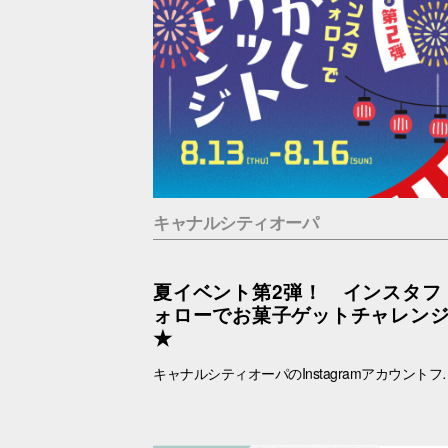
キャナルシティオーパ
夏イベント第2弾！ インスタフ
ォローでお菓子ゲットチャレン
★
キャナルシティオーパのInstagramアカウントフォローでお菓子ゲットに挑戦！ あなたは最大何個ゲットできる？？！！ ■抽選日時：8.13(木) ～8.16(日) 11：00～19：00 ■抽選会場：B1F ラフェスタ内特設会場 ■参