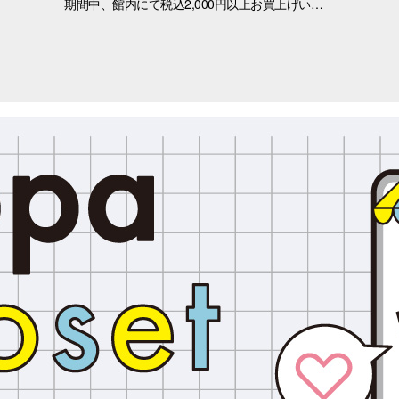
期間中、館内にて税込2,000円以上お買上げいただき、「OPA VIVRE FORUS アプリ」の対象画面をご提示いただいたお客さまに、先着でここでしか手に入らない「オリジナルキラキラステッカー」をプレゼントいたします！ ぜひこの機会に、お買い物と合わせて限定ノベルティをゲットしてください。 （※本企画は、アプリ会員さま限定となります） ■配布期間 2026年8月8日(土)～8月9日(日) ※各日の実施時間は、引換時間に準じます。 ※ノベルティはなくなり次第、配布を終了いたします。 ※一部実施していない店舗がございます。 ■ノベルティ内容 キラキラステッカー (全3種) ■引換条件 期間中、以下の2点を引換カウンターにてご提示ください。 ① 館内でお買上げいただいた、税込2,000円以上のレシート（合算可） ② 「OPA VIVRE FORUS アプリ」のクーポン画面 ■引換場所・引換時間 引換場所：1階 特設カウンター 引換時間：11:00 ～ 当日分がなくなり次第終了 ■注意事項 ※ノベルティは数量限定のため、なくなり次第終了となりますので予めご了承ください。 ※ノベルティはランダムでのお渡しとなります。重複した場合でも、種類の変更・交換はいたしかねます。 ※ノベルティの引き換えは、おひとりさま3枚までとなります。 ※お買上げレシートは、期間中の三宮オーパのものに限ります（一部対象外のショップ・商品がございます） ※三宮オーパのレシートのみ対象。館をまたいだレシートの合算は不可。 ※画像はイメージです。実際のノベルティとは異なる場合がございます。 ▼詳しくはコチラ▼ https://www.opa-club.com/contents/opanchuusagi_2026/ ▼アプリについて詳しくはこちら！ ▼ https://www.opa-club.com/contents/app/