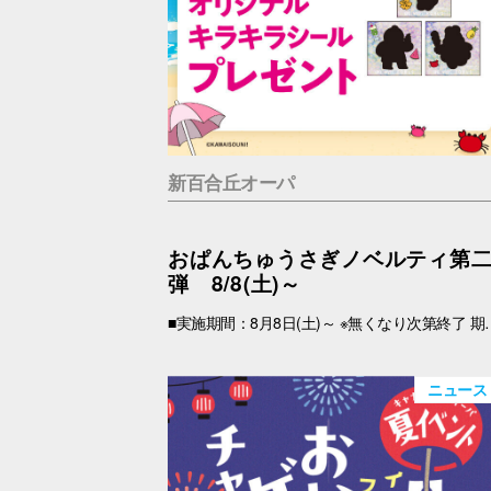
新百合丘オーパ
おぱんちゅうさぎノベルティ第
弾 8/8(土)～
■実施期間：8月8日(土)～ ※無くなり次第終了 期間中、税込2,000円以上(合算可)お買上げのOPA VIVRE FORUSアプリ会員さま限定で、「キラキラシール」 をプレゼント！ アプリの【クーポン画面】と【税込2,000円以上のレシート(合算可)】をお持ちの上、引換場所にお越しくださいませ。 ※新百合丘オーパのレシートのみ対象。館をまたいだレシートの合算は不可。 ※絵柄はお選びいただけません。 ■レシート対象期間 2026年8月8日(土)～ ■引換場所・引換時間 引換場所：B1F
ニュース