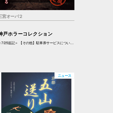
三宮オーパ２
神戸ホラーコレクション
＜7/25追記＞ 【その他】駐車券サービスについて、 対象外となっておりましたが、7/26(日)より、対象とさせていただきます。 ＜7/19追記＞ お化け屋敷の制作・プロデュース#エスプランニング が手掛ける本格お化け屋敷。 このお化け屋敷の主人公はあなたです。足を踏み入れてはいけない村に迷い込んだあなたの運命は…繋がる４つのストーリー 1.ルーム型「タブー」 友達を探している最中に、見つけた村を訪れたあなたの運命は…歩き回らないルーム型お化け屋敷です。狭い部屋内で繰り広げられる数々の恐怖体験… 2.暗闇型「ダークネス」 逃げた場所は、何も見えない闇… だが確実にあの化け物は私を追ってきている。手の感触を頼りに暗闇の中を進んで行く。暗闇に潜む化け物とは… 3.ウォークスルー型「ヴィレッジ」 暗闇を抜けてもまだ家の中だった…この家から外に出ろ！歩いて回る王道のお化け屋敷。とにかく前へ進み続けるしかない。 4.サウンド型「ドールズ」 私はあの化け物に見つからないように隠れた。私を探しているのは、あの化け物だけではない。ヘッドフォンだけで聞く恐怖。 【日程】 7/11(土)・7/12(日)、7/18(土)～9/23(水・祝) 【時間】 11:00～20:00(最終受付 19:30) 【場所】 5F 特設会場 【料金】 １.タブー 税込1,200円 ２.ダークネス 税込1,200円 ３.ヴィレッジ 税込1,500円 ４.ドールズ 税込1,200円 １～４セット券 税込4,500円 【その他】 ・入場券は会場のみでの販売となります。 ・お支払いは現金・PayPay（但しPayPayは7/18以降対応可能見込み） ・6才未満のお子さま、妊婦の方、アルコールを摂取されてる方は入場はご遠慮下さい。 ・駐車券サービスは対象外とさせていただきます。➡※7/26(日)より、対象となりました。
ニュース