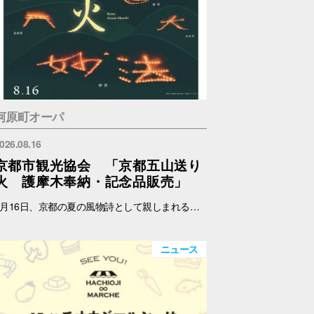
河原町オーパ
026.08.16
京都市観光協会 「京都五山送り
火 護摩木奉納・記念品販売」
8月16日、京都の夏の風物詩として親しまれる京都五山送り火が執り行われます。 京都市観光協会では、伝統あるこの行事をより多くの人に知ってもらい、身近に触れていただくため、五山送り火をモチーフにしたオリジナルの扇子、記念符、手ぬぐい及び五山共通護摩木を制作・販売します。 また、各山の点火時に用いられる護摩木を受付し、各山に奉納します。 これらの販売における売上の一部は、五山送り火行事の保存・継承のために役立てられます。 日時：8月14日(金)～15日(土) 11:00～17:00 場所：メインエントランス横 店頭スペース（サマンサタバサ前） 内容：五山共通護摩木奉納、記念品販売 ※なくなり次第終了 ※奉納する山はご指定いただけません。 護摩木奉納・記念品販売に関する詳細およびお問い合わせは、下記ホームページをご覧ください。 京都市観光協会 https://www.kyokanko.or.jp/news/20260731_1/ 京都観光Navi https://ja.kyoto.travel/event/major/okuribi/
ニュース