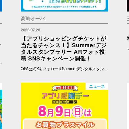
高崎オーパ
2026.07.28
【アプリショッピングチケットが
ご
当たるチャンス！】Summerデジ
タルスタンプラリー ARフォト投
稿 SNSキャンペーン開催！
予めご了承ください。 ※在庫状況についてのお問い合わせは回答いたしかねます。ご来店の上ご確認をお願い申し上げます。 ※ブラウザでご覧の方はバナー、OPAアプリでご覧の方はタイトルをタップすると秋田会場限定商品の紹介ページに遷移します。
OPA公式Xをフォロー＆Summerデジタルスタンプラリーで撮影したARフォトを投稿して、OPA VIVRE FORUSアプリのショッピングチケットをゲットしよう！ ■ 景品 500円分のアプリショッピングチケットを2枚（計1,000円分）を抽選で20名さまにプレゼント！ ※税込2,000円で使える500円のショッピングチケットを2枚進呈します。 ■ 応募期間 2026年8月1日(土) ～ 8月30日(日) 23:59まで ※当選者には8月31日(月)以降にDMにてご連絡いたします。 ■ 応募方法 OPA公式X（@opa_vivre_forus）をフォロー Summerデジタルスタンプラリーに参加して、ARフォトを撮影 ハッシュタグ「#おぱんちゅうさぎOPA」「#おぱんちゅうさぎFORUS」「#おぱんちゅうさぎVIVRE」のいずれかをつけて、撮影したARフォトを投稿！ ■ ご注意・各種規約 【撮影・投稿に関する注意】 撮影の際は、周囲のお客さまの通行の妨げにならないようご注意ください。 店内での撮影の際は、各店舗のルールやご案内に沿ってお楽しみください。 ARフォトの撮影、投稿するARフォトは、他のお客さまの顔等が映らないようご配慮をお願いいたします。 危険な行為（階段や無理な姿勢など）はお控えください。 【個人情報・権利に関する注意】 ARフォトの撮影・投稿にあたっては、他のお客さまのプライバシーにご配慮いただき、顔等が写り込まないようお願いいたします。 他のお客さまや第三者が写る場合は、必ずご本人の許可を得たうえで投稿してください。 投稿写真に含まれる著作物（ポスター・商品デザイン等）についてもご配慮ください。 SNSの性質上、投稿された写真は他の利用者に保存・共有される場合がございます。ご理解のうえご参加いただけますと幸いです。 【SNS投稿ルール】 投稿内容が公序良俗に反する場合や、不適切と判断される場合は応募対象外となります。 非公開アカウントからの投稿は応募対象外となる場合がございます。 ハッシュタグや応募条件を満たしていない場合、抽選対象外となる場合がございます。 【キャンペーン関連】 賞品の内容は予告なく変更となる場合がございます。 投稿いただいた画像は、当選者の選定のみに使用し、その他の目的で使用することはございません。
ニュース