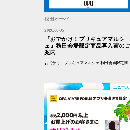
秋田オーパ
2026.08.05
『おでかけ！プリキュアマルシ
ェ』秋田会場限定商品再入荷の
案内
おでかけ！プリキュアマルシェ 秋田会場限定商品の再入荷を予定しております。 再入荷対象商品は下記をご覧ください。 【秋田限定】ランダム缶バッジ 全4種 各500円 【秋田限定】アクリルキーホルダー 全3種 1100円 【秋田限定】アクリルスタンド 全3種 1650円 ※納品後、準備が出来次第、販売を開始します。
ニュース