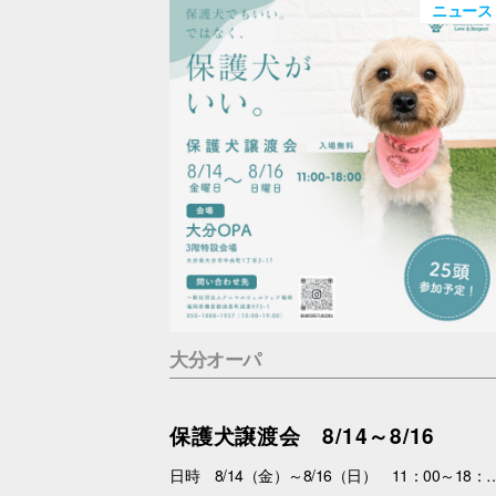
ニュース
大分オーパ
保護犬譲渡会 8/14～8/16
日時 8/14（金）～8/16（日） 11：00～18：00 場所 3F特設会場 内容 まずは会いにくるだけで大丈夫。 抱っこして、ふれあって、その子の魅力を感じてください。 あなたを待っている子がいます。 運命の出会いが、待