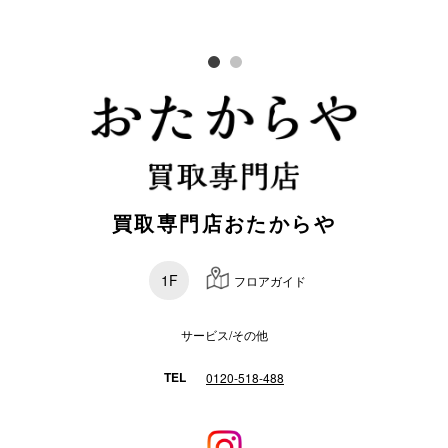
スタッフ
電話でお
公式SNS
買取専門店おたからや
企業情報
お問い合わせ
1F
フロアガイド
プライバシー
利用規約
サービス/その他
ソーシャルメ
TEL
0120-518-488