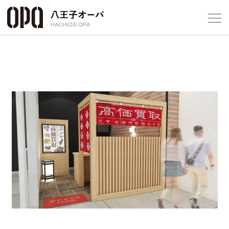
Select Language
▼
フロアガ
ショップ
Previous
Next
レストラ
施設案内
アクセス