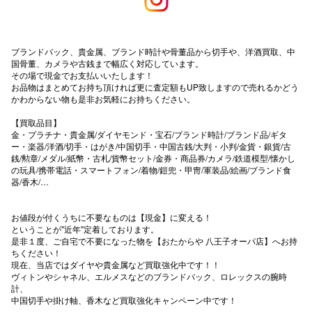
秋田オ
高崎オ
ブランドバック、貴金属、ブランド時計や骨董品から切手や、洋酒買取、中
国骨董、カメラや古銭まで幅広く対応しています。
新百合丘
その場で現金でお支払いいたします！
お品物はまとめてお持ち頂ければ更に査定額もUP致しますので売れるかどう
かわからない物も是非お気軽にお持ちください。
三宮オ
【買取品目】
キャナルシ
金・プラチナ・貴金属/ダイヤモンド・宝石/ブランド時計/ブランド品/ギタ
ー・楽器/洋酒/切手・はがき/中国切手・中国古銭/大判・小判/金貨・銀貨/古
那覇オ
銭/勲章/メダル/紙幣・古札/貨幣セット/金券・商品券/カメラ/鉄道模型/懐かし
の玩具/携帯電話・スマートフォン/着物/鎧兜・甲冑/軍装品/絵画/ブランド食
器/香木/…
お値段が付くうちに不要なものは【現金】に変える！
ということが"近年"定着しております。
是非１度、ご自宅で不要になった物を【おたからや 八王子オーパ店】へお持
ちください！
現在、当店ではダイヤや貴金属など買取強化中です！！
横浜ビ
ヴィトンやシャネル、エルメスなどのブランドバック、ロレックスの腕時
計、
中国切手や掛け軸、香木など買取強化キャンペーン中です！