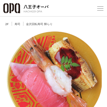
Select Language
▼
寿司
金沢回転寿司 輝らり
2F
フロアガ
ショップ
レストラ
施設案内
アクセス