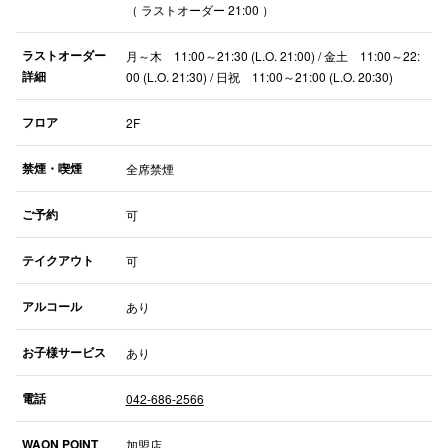
（ ラストオーダー 21:00 ）
ラストオーダー
月～木 11:00～21:30 (L.O. 21:00) / 金土 11:00～22:
詳細
00 (L.O. 21:30) / 日祝 11:00～21:00 (L.O. 20:30)
仙台フォ
フロア
2F
禁煙・喫煙
全席禁煙
ご予約
可
テイクアウト
可
アルコール
あり
お子様サービス
あり
電話
042-686-2566
WAON POINT
加盟店