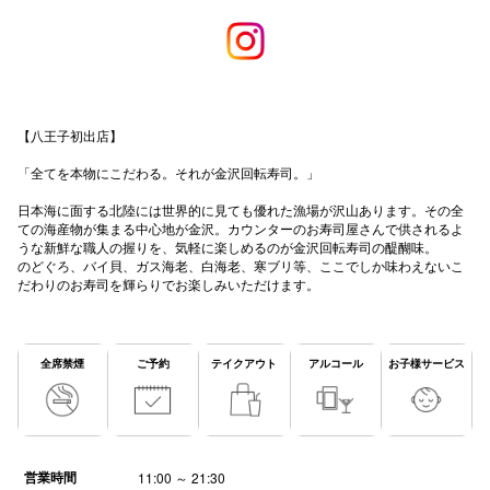
秋田オ
高崎オ
新百合丘
【八王子初出店】
三宮オ
「全てを本物にこだわる。それが金沢回転寿司。」
キャナルシ
日本海に面する北陸には世界的に見ても優れた漁場が沢山あります。その全
ての海産物が集まる中心地が金沢。カウンターのお寿司屋さんで供されるよ
那覇オ
うな新鮮な職人の握りを、気軽に楽しめるのが金沢回転寿司の醍醐味。
のどぐろ、バイ貝、ガス海老、白海老、寒ブリ等、ここでしか味わえないこ
だわりのお寿司を輝らりでお楽しみいただけます。
全席禁煙
ご予約
テイクアウト
アルコール
お子様サービス
横浜ビ
営業時間
11:00 ～ 21:30