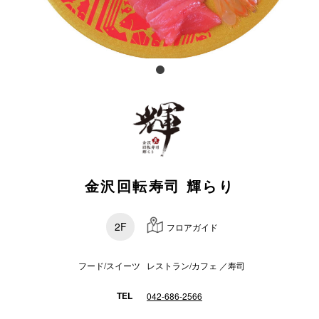
スタッフ
電話でお
公式SNS
企業情報
金沢回転寿司 輝らり
お問い合わせ
プライバシー
2F
フロアガイド
利用規約
ソーシャルメ
フード/スイーツ レストラン/カフェ ／寿司
TEL
042-686-2566