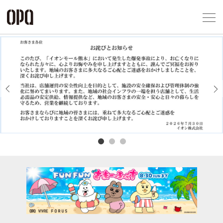
Foreign Customers
Select Language
▼
アクセス一覧
企業情報
お問い合わせ
Previous
Next
プライバシー
利用規約
ソーシャルメ
秋田オ
高崎オ