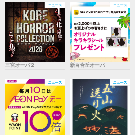
仙台フォ
ニュース
ニュース
三宮オーパ２
新百合丘オーパ
ニュース
ニュース