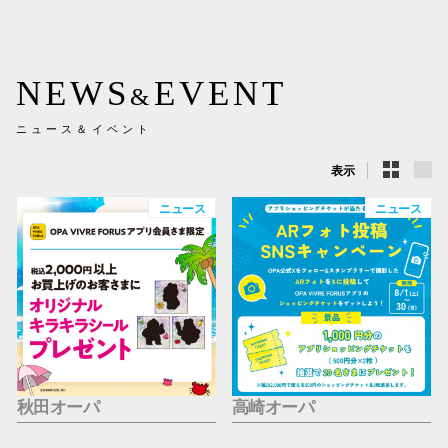
新百合丘
三宮オ
NEWS
EVENT
&
キャナルシ
ニュース＆イベント
那覇オ
表示
ニュース
ニュース
横浜ビ
秋田オーパ
高崎オーパ