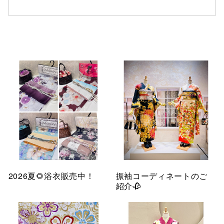
仙台フォ
2026夏🌻浴衣販売中！
振袖コーディネートのご
紹介🥀