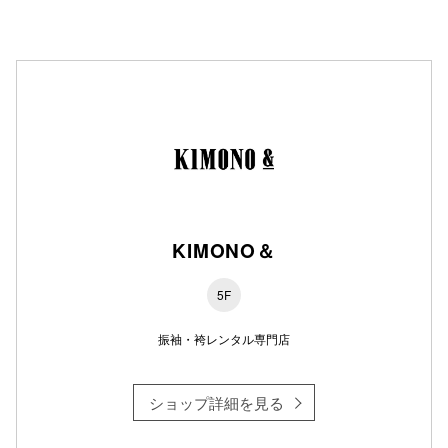
秋田オ
高崎オ
新百合丘
三宮オ
キャナルシ
那覇オ
KIMONO＆
5F
振袖・袴レンタル専門店
横浜ビ
ショップ詳細を見る