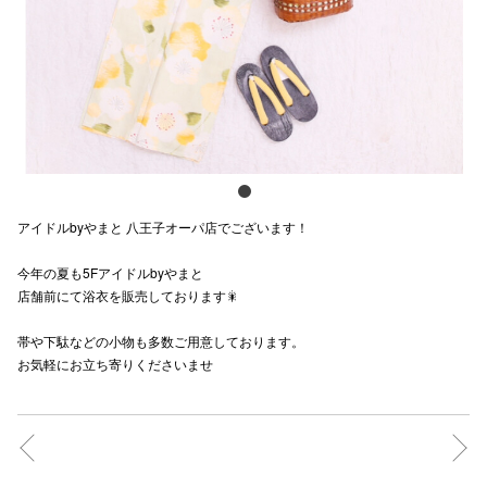
スタッフ
電話でお
公式SNS
アイドルbyやまと 八王子オーパ店でございます！
企業情報
今年の夏も5Fアイドルbyやまと
お問い合わせ
店舗前にて浴衣を販売しております🎇
プライバシー
帯や下駄などの小物も多数ご用意しております。
利用規約
お気軽にお立ち寄りくださいませ
ソーシャルメ