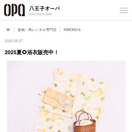
Select Language
▼
振袖・袴レンタル専門店
KIMONO＆
5F
2025.06.27
2025夏🌻浴衣販売中！
フロアガ
ショップ
レストラ
施設案内
アクセス