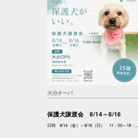
大分オーパ
保護犬譲渡会 8/14～8/16
日時 8/14（金）～8/16（日） 11：00～18：00 場所 3F特設会場 内容 まずは会いにくるだけで大丈夫。 抱っこして、ふれあって、その子の魅力を感じてください。 あなたを待っている子がいます。 運命の出会いが、待