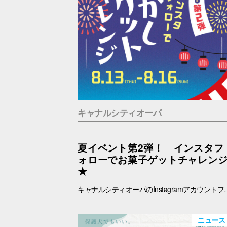
キャナルシティオーパ
夏イベント第2弾！ インスタフ
ォローでお菓子ゲットチャレン
★
キャナルシティオーパのInstagramアカウントフォローでお菓子ゲットに挑戦！ あなたは最大何個ゲットできる？？！！ ■抽選日時：8.13(木) ～8.16(日) 11：00～19：00 ■抽選会場：B1F ラフェスタ内特設会場 ■参
ニュース