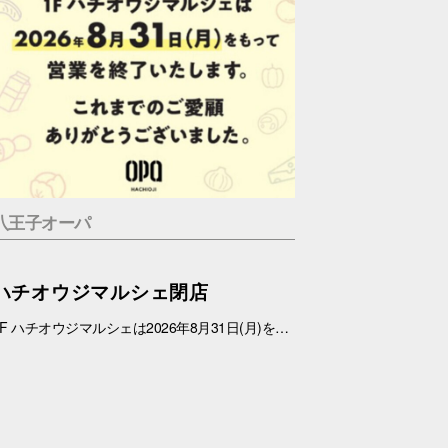
八王子オーパ
ハチオウジマルシェ閉店
1F ハチオウジマルシェは2026年8月31日(月)をもちまして、営業を終了させていただきます。 これまでのご愛顧ありがとうございました。 また、1Fフロアにつきましては、今冬にリニューアルを予定しております。