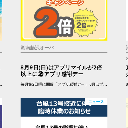
湘南藤沢オーパ
2
二
8月9日(日)はアプリマイルが2倍
以上に🏖️アプリ感謝デー
 インフォメーション 引換時間：10:00～21:00 ■注意事項 ※ノベルティは数量限定のため、なくなり次第終了となりますので予めご了承ください。 ※ノベルティの引き換えは、おひとりさま3枚までとなります。 ※お買上げレシートは、期間中の対象店舗のものに限ります（一部対象外のショップ・商品がございます） ※新百合丘オーパのレシートのみ対象。館をまたいだレシートの合算は不可。 ※絵柄はお選びいただけません。 ※画像はイメージです。 ＜レシート対象外ショップ＞ B1F：HIS 1F：調剤薬局 2F：フェリーチェデンタルクリニック、楽天モバイル、免許の窓口 4F：セレスの館 5F：ガールズミニョン、ガシャポンのデパート、ソフトバンク、なんぼや、ほけんの窓口
毎月第2日曜に開催「アプリ感謝デー」 8月はプラスマイルキャンペーンを実施いたします。 8月9日(日)に、オーパアプリを使ってお買物をすると、ランクに応じてアプリマイルが2倍以上になります。 しかも当日は「買い回りWEEK」を開催中☆ THE BARGAIN開催中の湘南藤沢オーパで、おトクが重なるこの機会に、ぜひ館内でのお買い回りもお楽しみください☆ 【開催日】 8月9日(日) 【お買物プラスマイルキャンペーン】 8月9日(日)にオーパアプリを使ってお買物をすると、会員ランクに応じて下記のポイントが付与されます。 お会計の際にオーパアプリをレジスタッフにご提示ください。 【アプリマイル付与】 ダイヤモンド会員…1マイル＋1.5マイル プラチナ会員…1マイル＋1.3マイル ゴールド会員…1マイル＋1.2マイル シルバー会員…1マイル＋1.1マイル ブロンズ会員…1マイル＋1マイル ≪例≫・・・ダイヤモンド会員さまが期間中1万円以上のお買物 ➡通常10,000マイル＋15,000マイル＝合計25,000マイル ※プラス分のマイル加算予定日：2025年8月12日(水) ※期間中のプラスマイル分をまとめて加算します。 ※付与されるマイルはランクによって異なります。 ※キャンペーン最終日の営業終了時点のランクをもとに加算マイル数を算出いたします。 ※小数点以下の端数は切り捨てとなります。 -------------------------------------- ▽オーパ公式アプリダウンロードはこちら▽ App Storeはこちら Google Playはこちら ■オーパ公式アプリについて詳しくはこちら -------------------------------------- 【セルフレジではアプリマイルは付きません】 ※以下のお店ではショップスタッフのいるレジにて、オーパアプリをご提示ください。 ●2階 バーガーキング ●4階 セリア ●7階 無印良品 ※期間中にアプリを新規ダウンロードしていただいた方も対象となります。 ※一部対象外ショップがございます。 ➡詳しくはこちら -------------------------------------------
ニュース