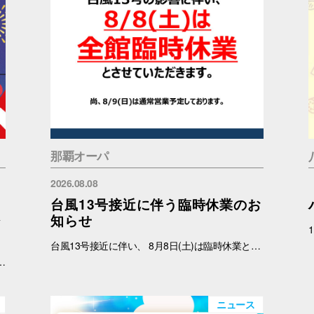
那覇オーパ
2026.08.08
台風13号接近に伴う臨時休業のお
ジ
知らせ
台風13号接近に伴い、 8月8日(土)は臨時休業と致します。 尚、8月9日(日)は通常営業予定しております。 ご理解のほどよろしくお願いいたします。
加条件：キャナルシティオーパのInstagramアカウント(＠canalcityopa)をフォロー 【注意事項】 ※参加の際はキャナルシティオーパアカウントのフォロー画面をご提示ください。 ※各日、景品がなくなり次第終了となります。 ※イラストはすべてイメージです。 ※おひとりさまにつき1回までご参加いただけます。
ニュース