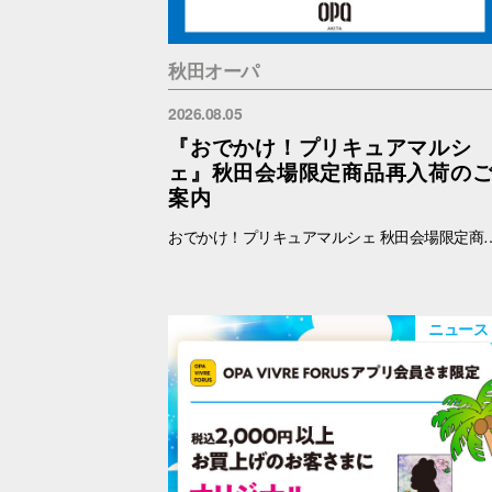
秋田オーパ
2026.08.05
『おでかけ！プリキュアマルシ
ェ』秋田会場限定商品再入荷の
案内
おでかけ！プリキュアマルシェ 秋田会場限定商品の再入荷を予定しております。 再入荷対象商品は下記をご覧ください。 【秋田限定】ランダム缶バッジ 全4種 各500円 【秋田限定】アクリルキーホルダー 全3種 1100円 【秋田限定】アクリルスタンド 全3種 1650円 ※納品後、準備が出来次第、販売を開始します。
ニュース