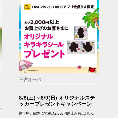
三宮オーパ
8/8(土)～8/9(日) オリジナルステ
ッカープレゼントキャンペーン
っているかもしれません。 問合せ先 一般社団法人アニマルウェルフェア福岡 050-1808-1937（11：00～19：00）
期間中、館内にて税込2,000円以上お買上げいただき、「OPA VIVRE FORUS アプリ」の対象画面をご提示いただいたお客さまに、先着でここでしか手に入らない「オリジナルキラキラステッカー」をプレゼントいたします！ ぜひこの機会に、お買い物と合わせて限定ノベルティをゲットしてください。 （※本企画は、アプリ会員さま限定となります） ■配布期間 2026年8月8日(土)～8月9日(日) ※各日の実施時間は、引換時間に準じます。 ※ノベルティはなくなり次第、配布を終了いたします。 ※一部実施していない店舗がございます。 ■ノベルティ内容 キラキラステッカー (全3種) ■引換条件 期間中、以下の2点を引換カウンターにてご提示ください。 ① 館内でお買上げいただいた、税込2,000円以上のレシート（合算可） ② 「OPA VIVRE FORUS アプリ」のクーポン画面 ■引換場所・引換時間 引換場所：1階 特設カウンター 引換時間：11:00 ～ 当日分がなくなり次第終了 ■注意事項 ※ノベルティは数量限定のため、なくなり次第終了となりますので予めご了承ください。 ※ノベルティはランダムでのお渡しとなります。重複した場合でも、種類の変更・交換はいたしかねます。 ※ノベルティの引き換えは、おひとりさま3枚までとなります。 ※お買上げレシートは、期間中の三宮オーパのものに限ります（一部対象外のショップ・商品がございます） ※三宮オーパのレシートのみ対象。館をまたいだレシートの合算は不可。 ※画像はイメージです。実際のノベルティとは異なる場合がございます。 ▼詳しくはコチラ▼ https://www.opa-club.com/contents/opanchuusagi_2026/ ▼アプリについて詳しくはこちら！ ▼ https://www.opa-club.com/contents/app/