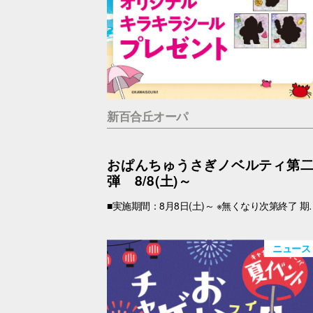
新百合丘オーパ
おぱんちゅうさぎノベルティ第
弾 8/8(土)～
■実施期間：8月8日(土)～ ※無くなり次第終了 期間中、税込2,000円以上(合算可)お買上げのOPA VIVRE FORUSアプリ会員さま限定で、「キラキラシール」 をプレゼント！ アプリの【クーポン画面】と【税込2,000円以上のレシート(合算可)】をお持ちの上、引換場所にお越しくださいませ。 ※新百合丘オーパのレシートのみ対象。館をまたいだレシートの合算は不可。 ※絵柄はお選びいただけません。 ■レシート対象期間 2026年8月8日(土)～ ■引換場所・引換時間 引換場所：B1F
ニュース