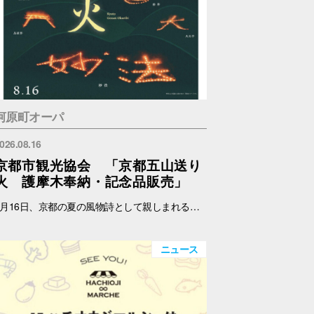
河原町オーパ
026.08.16
京都市観光協会 「京都五山送り
火 護摩木奉納・記念品販売」
8月16日、京都の夏の風物詩として親しまれる京都五山送り火が執り行われます。 京都市観光協会では、伝統あるこの行事をより多くの人に知ってもらい、身近に触れていただくため、五山送り火をモチーフにしたオリジナルの扇子、記念符、手ぬぐい及び五山共通護摩木を制作・販売します。 また、各山の点火時に用いられる護摩木を受付し、各山に奉納します。 これらの販売における売上の一部は、五山送り火行事の保存・継承のために役立てられます。 日時：8月14日(金)～15日(土) 11:00～17:00 場所：メインエントランス横 店頭スペース（サマンサタバサ前） 内容：五山共通護摩木奉納、記念品販売 ※なくなり次第終了 ※奉納する山はご指定いただけません。 護摩木奉納・記念品販売に関する詳細およびお問い合わせは、下記ホームページをご覧ください。 京都市観光協会 https://www.kyokanko.or.jp/news/20260731_1/ 京都観光Navi https://ja.kyoto.travel/event/major/okuribi/
ニュース