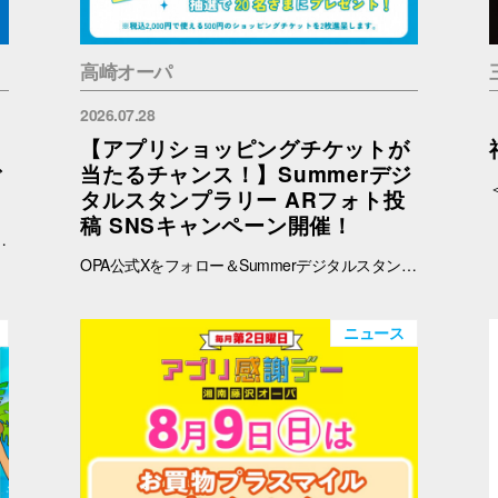
高崎オーパ
2026.07.28
【アプリショッピングチケットが
ご
当たるチャンス！】Summerデジ
タルスタンプラリー ARフォト投
稿 SNSキャンペーン開催！
予めご了承ください。 ※在庫状況についてのお問い合わせは回答いたしかねます。ご来店の上ご確認をお願い申し上げます。 ※ブラウザでご覧の方はバナー、OPAアプリでご覧の方はタイトルをタップすると秋田会場限定商品の紹介ページに遷移します。
OPA公式Xをフォロー＆Summerデジタルスタンプラリーで撮影したARフォトを投稿して、OPA VIVRE FORUSアプリのショッピングチケットをゲットしよう！ ■ 景品 500円分のアプリショッピングチケットを2枚（計1,000円分）を抽選で20名さまにプレゼント！ ※税込2,000円で使える500円のショッピングチケットを2枚進呈します。 ■ 応募期間 2026年8月1日(土) ～ 8月30日(日) 23:59まで ※当選者には8月31日(月)以降にDMにてご連絡いたします。 ■ 応募方法 OPA公式X（@opa_vivre_forus）をフォロー Summerデジタルスタンプラリーに参加して、ARフォトを撮影 ハッシュタグ「#おぱんちゅうさぎOPA」「#おぱんちゅうさぎFORUS」「#おぱんちゅうさぎVIVRE」のいずれかをつけて、撮影したARフォトを投稿！ ■ ご注意・各種規約 【撮影・投稿に関する注意】 撮影の際は、周囲のお客さまの通行の妨げにならないようご注意ください。 店内での撮影の際は、各店舗のルールやご案内に沿ってお楽しみください。 ARフォトの撮影、投稿するARフォトは、他のお客さまの顔等が映らないようご配慮をお願いいたします。 危険な行為（階段や無理な姿勢など）はお控えください。 【個人情報・権利に関する注意】 ARフォトの撮影・投稿にあたっては、他のお客さまのプライバシーにご配慮いただき、顔等が写り込まないようお願いいたします。 他のお客さまや第三者が写る場合は、必ずご本人の許可を得たうえで投稿してください。 投稿写真に含まれる著作物（ポスター・商品デザイン等）についてもご配慮ください。 SNSの性質上、投稿された写真は他の利用者に保存・共有される場合がございます。ご理解のうえご参加いただけますと幸いです。 【SNS投稿ルール】 投稿内容が公序良俗に反する場合や、不適切と判断される場合は応募対象外となります。 非公開アカウントからの投稿は応募対象外となる場合がございます。 ハッシュタグや応募条件を満たしていない場合、抽選対象外となる場合がございます。 【キャンペーン関連】 賞品の内容は予告なく変更となる場合がございます。 投稿いただいた画像は、当選者の選定のみに使用し、その他の目的で使用することはございません。
ニュース