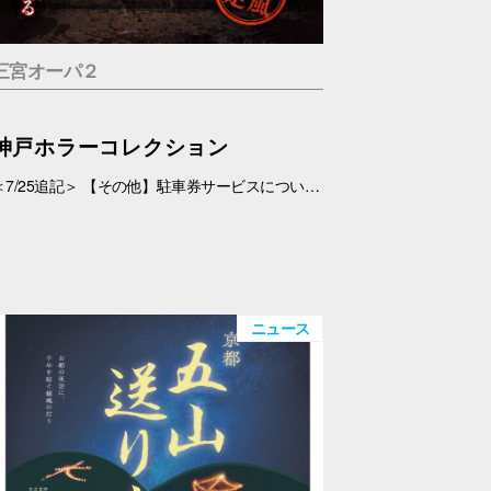
三宮オーパ２
神戸ホラーコレクション
＜7/25追記＞ 【その他】駐車券サービスについて、 対象外となっておりましたが、7/26(日)より、対象とさせていただきます。 ＜7/19追記＞ お化け屋敷の制作・プロデュース#エスプランニング が手掛ける本格お化け屋敷。 このお化け屋敷の主人公はあなたです。足を踏み入れてはいけない村に迷い込んだあなたの運命は…繋がる４つのストーリー 1.ルーム型「タブー」 友達を探している最中に、見つけた村を訪れたあなたの運命は…歩き回らないルーム型お化け屋敷です。狭い部屋内で繰り広げられる数々の恐怖体験… 2.暗闇型「ダークネス」 逃げた場所は、何も見えない闇… だが確実にあの化け物は私を追ってきている。手の感触を頼りに暗闇の中を進んで行く。暗闇に潜む化け物とは… 3.ウォークスルー型「ヴィレッジ」 暗闇を抜けてもまだ家の中だった…この家から外に出ろ！歩いて回る王道のお化け屋敷。とにかく前へ進み続けるしかない。 4.サウンド型「ドールズ」 私はあの化け物に見つからないように隠れた。私を探しているのは、あの化け物だけではない。ヘッドフォンだけで聞く恐怖。 【日程】 7/11(土)・7/12(日)、7/18(土)～9/23(水・祝) 【時間】 11:00～20:00(最終受付 19:30) 【場所】 5F 特設会場 【料金】 １.タブー 税込1,200円 ２.ダークネス 税込1,200円 ３.ヴィレッジ 税込1,500円 ４.ドールズ 税込1,200円 １～４セット券 税込4,500円 【その他】 ・入場券は会場のみでの販売となります。 ・お支払いは現金・PayPay（但しPayPayは7/18以降対応可能見込み） ・6才未満のお子さま、妊婦の方、アルコールを摂取されてる方は入場はご遠慮下さい。 ・駐車券サービスは対象外とさせていただきます。➡※7/26(日)より、対象となりました。
ニュース